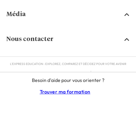
Média
Nous contacter
L'EXPRESS EDUCATION : EXPLOREZ, COMPAREZ ET DÉCIDEZ POUR VOTRE AVENIR
MENTIONS LÉGALES
Besoin d'aide pour vous orienter ?
RGPD
CGU
Trouver ma formation