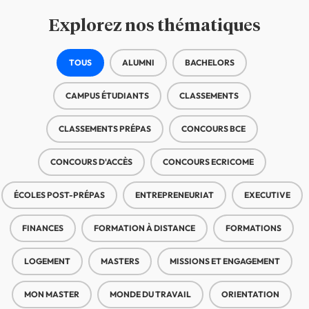
Explorez nos thématiques
Médias | Thématiques - Buttons
TOUS
ALUMNI
BACHELORS
CAMPUS ÉTUDIANTS
CLASSEMENTS
CLASSEMENTS PRÉPAS
CONCOURS BCE
CONCOURS D'ACCÈS
CONCOURS ECRICOME
ÉCOLES POST-PRÉPAS
ENTREPRENEURIAT
EXECUTIVE
FINANCES
FORMATION À DISTANCE
FORMATIONS
LOGEMENT
MASTERS
MISSIONS ET ENGAGEMENT
MON MASTER
MONDE DU TRAVAIL
ORIENTATION