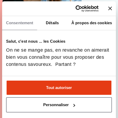
Consentement
Détails
À propos des cookies
Salut, c'est nous ... les Cookies
Formation : qu’est-ce que le DBA ou Doctorate of
On ne se mange pas, en revanche on aimerait
Business Administration ?
bien vous connaître pour vous proposer des
Le Doctorate in Business Administration (DBA) se
contenus savoureux. Partant ?
distingue du doctorat traditionnel par sa
méthodologie innovante.
7 Min.
Formations, Orientation
Tout autoriser
Personnaliser