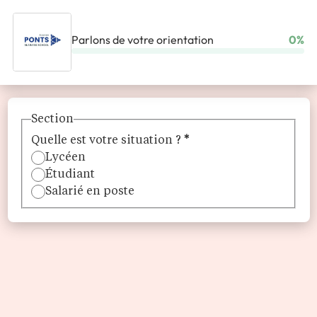
Parlons de votre orientation
0%
ACCUEIL
ÉCOLES
ÉCOLE DES PONTS BUSINESS SCHOOL
Section
Quelle est votre situation ?
*
Lycéen
Étudiant
Salarié en poste
École des Ponts