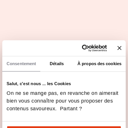
Testimonials from the teaching team
Testimonials 
alumni, etc.
Presentation of MSc&T
What caree
programs
pursue in A
Consentement
Détails
À propos des cookies
Salut, c'est nous ... les Cookies
On ne se mange pas, en revanche on aimerait
Les avantages
bien vous connaître pour vous proposer des
Résonance internationale
contenus savoureux. Partant ?
Enseignants-chercheurs