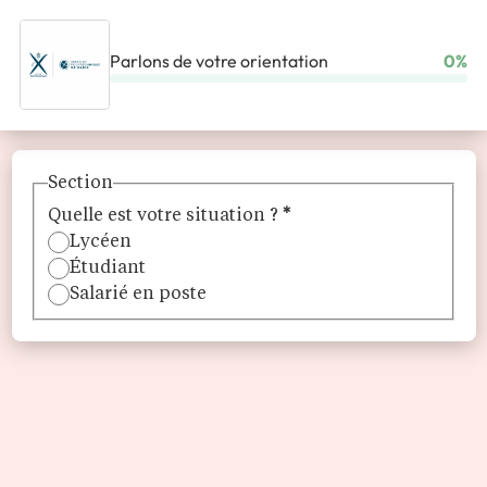
Parlons de votre orientation
0%
ACCUEIL
ÉCOLES
ÉCOLE POLYTECHNIQUE
Section
Quelle est votre situation ?
*
Lycéen
Étudiant
Salarié en poste
École polytechnique
L’institut polytechnique de Paris