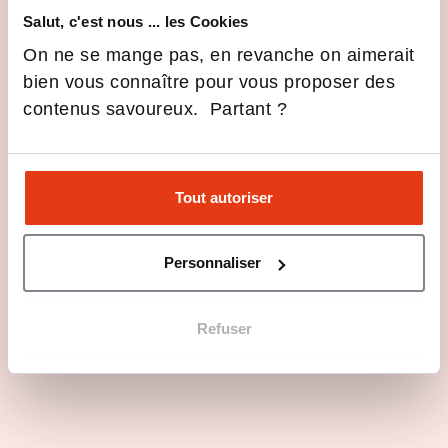
Salut, c'est nous ... les Cookies
Ouverture à l’international
On ne se mange pas, en revanche on aimerait
bien vous connaître pour vous proposer des
Plateformes technologiques avancées
contenus savoureux. Partant ?
Formation trilingue
Tout autoriser
Les dernières infos ESTIA
Middle managers : le maillon
manquant de l’industrie 4.0
Personnaliser
19 Déc 2025
Formations
Refuser
Voir toutes les actus
Des événements au plus près des