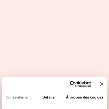
E-salon - 1ère Edition - 19.03.25
2024-2025
Replay de l'ESTIA
Présentati
Campus ES
Les avantages
Consentement
Détails
À propos des cookies
Situation géographique privilégiée