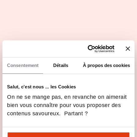
Les avantages
Consentement
Détails
À propos des cookies
Excellence académique internationale
Ouverture internationale et diversité
Salut, c'est nous ... les Cookies
On ne se mange pas, en revanche on aimerait
Pédagogie innovante et immersive
bien vous connaître pour vous proposer des
contenus savoureux. Partant ?
Accompagnement vers la réussite