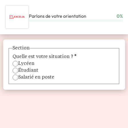
Parlons de votre orientation
0%
ACCUEIL
ÉCOLES
EXCELIA
Section
Quelle est votre situation ?
*
Lycéen
Étudiant
Salarié en poste
Excelia
Excelia : former les managers responsables de demain