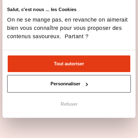
IA
Salut, c'est nous ... les Cookies
17 Déc 2025
Actualités
Actualités
On ne se mange pas, en revanche on aimerait
ISG Luxury Program – Le Grand
bien vous connaître pour vous proposer des
Prix Stratégies du Luxe 2025
contenus savoureux. Partant ?
3 Déc 2025
Actualités
Actualités
ISG Luxury x LinkedIn : booster
Tout autoriser
le profil LinkedIn de nos
étudiants
1 Déc 2025
Actualités
Actualités
Personnaliser
Voir toutes les actus
Refuser
Des événements au plus près des
étudiants