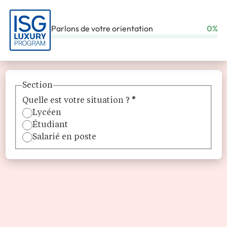
Parlons de votre orientation
0%
ACCUEIL
ÉCOLES
ISG LUXURY PROGRAM
Section
Quelle est votre situation ?
*
Lycéen
Étudiant
Salarié en poste
ISG Luxury Program
Le programme de référence des métiers du luxe