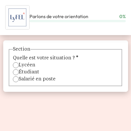
Parlons de votre orientation
0%
ACCUEIL
ÉCOLES
LYFEL – LE LYCÉE FRANÇAIS EN LIGNE
Section
Quelle est votre situation ?
*
Lycéen
Étudiant
Salarié en poste
LyFEL – Le Lycée