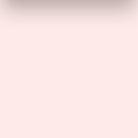
WEBINAIRE : Comprendre Parcoursup, c’est éviter
le stress, les erreurs… et les regrets.
10 janvier 2026 / 13:00
Voir tous les événements
En images