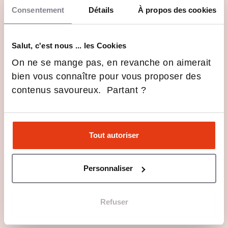
qui donne la voix aux enfants
Consentement
Détails
À propos des cookies
13 Fév 2026
Formations
expatriés
Voir toutes les actus
Salut, c'est nous ... les Cookies
On ne se mange pas, en revanche on aimerait
Des événements au plus près des
bien vous connaître pour vous proposer des
étudiants
contenus savoureux. Partant ?
Tout autoriser
Event
Personnaliser
Refuser