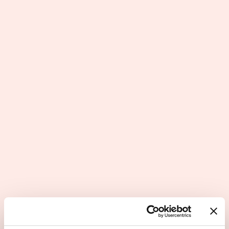
Les avantages
Excellence académique et pédagogique
Curriculum innovant sous l'autorité de l’Éducation
nationale française
Double scolarité, double diplôme
Des enseignants titulaires de l’Éducation nationale
accessible dans le monde entier
Les dernières infos LyFEL – Le Lycée Français
en Ligne
LyFEL lance ” Cocorico ” : la
premiere radio internationale