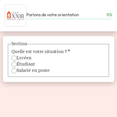
Parlons de votre orientation
0%
ACCUEIL
ÉCOLES
LE PÔLE SUPÉRIEUR DE JEAN XXIII
Section
Quelle est votre situation ?
*
Lycéen
Étudiant
Salarié en poste
Le pôle supérieur de