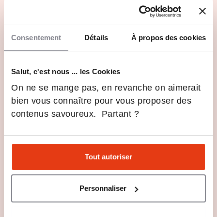
Les avis sur Le pôle supérieur de Jean
XXIII
Consentement
Détails
À propos des cookies
Les dernières infos Le pôle supérieur de Jean
Salut, c'est nous ... les Cookies
XXIII
On ne se mange pas, en revanche on aimerait
Une étape majeure pour le Pôle
bien vous connaître pour vous proposer des
Supérieur Jean XXIII
contenus savoureux. Partant ?
6 Mai 2026
Actualités
Actualités
Journée de l’Orientation de
l’Enseignement Supérieur
Tout autoriser
12 Jan 2026
Formations
Personnaliser
Journée des métiers de
l’aéronautique