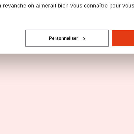
 revanche on aimerait bien vous connaître pour vou
Master Finance
Initiale
Personnaliser
Voir les 9 programmes
au prix du service public