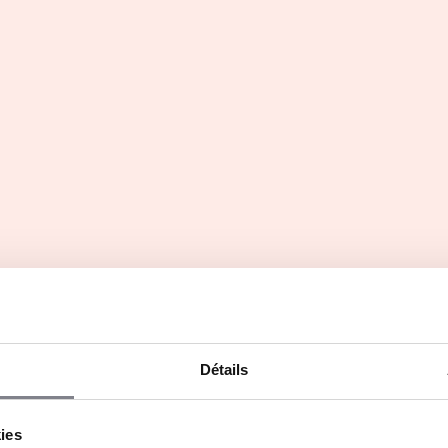
Master management des
ressources humaines (RH)
Initiale
Détails
kies