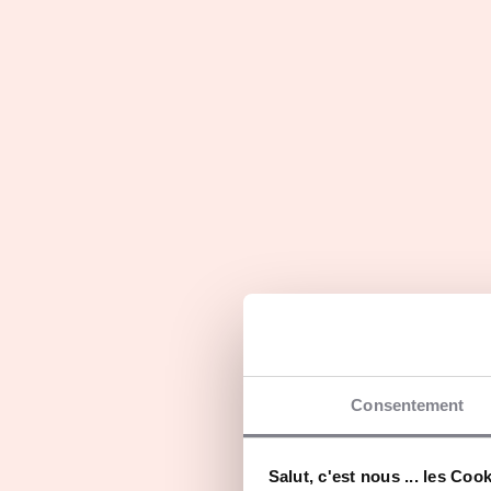
Master International
Management
Initiale
Consentement
Salut, c'est nous ... les Coo