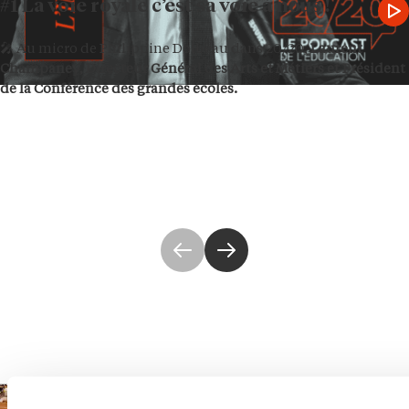
#1 La voie royale c’est sa voie à nous !
🎤 Au micro de Philippine Dolbeau dans 20/20,
Laurent
Champaney, Directeur Général des Arts et Métiers et Président
de la Conférence des grandes écoles.