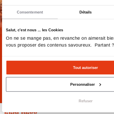
Consentement
Détails
Salut, c'est nous ... les Cookies
On ne se mange pas, en revanche on aimerait bie
vous proposer des contenus savoureux. Partant 
DÉCOUVREZ LA NEWSLETTER
100%
ÉDUCATION
Tout autoriser
JE M'INSCRIS
Personnaliser
LE MEILLEUR DE L'ÉDUCATION, CHAQUE SEMAINE
Refuser