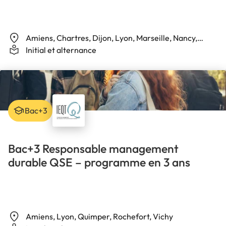
Amiens, Chartres, Dijon, Lyon, Marseille, Nancy,
Nantes, Paris, Poitiers, Quimper, Rennes, Toulon,
Initial et alternance
Vichy
Bac+3
Bac+3 Responsable management
durable QSE – programme en 3 ans
Amiens, Lyon, Quimper, Rochefort, Vichy