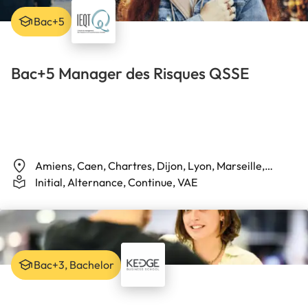
Bac+5
Bac+5 Manager des Risques QSSE
Amiens, Caen, Chartres, Dijon, Lyon, Marseille,
Nancy, Nantes, Paris, Rennes, Rochefort, Rodez,
Initial, Alternance, Continue, VAE
Vichy
Bac+3, Bachelor