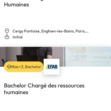
Humaines
Cergy Pontoise, Enghien-les-Bains, Paris,
Rambouillet
Initial
Bac+3, Bachelor
Bachelor Chargé des ressources
humaines