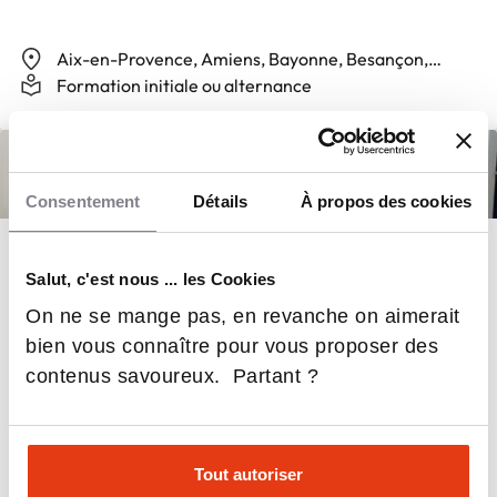
Aix-en-Provence, Amiens, Bayonne, Besançon,
Bordeaux, Dijon, Grenoble, Lens, Lille, Lorient, Lyon,
Formation initiale ou alternance
Marseille, Montpellier, Mulhouse, Nancy, Nantes,
Nice, Nîmes, Paris, Reims, Rouen, Strasbourg,
Toulouse, Tours, Troyes, Valenciennes
Consentement
Détails
À propos des cookies
Bac+3, Bachelor
Salut, c'est nous ... les Cookies
Bachelor “Chargé des Ressources
On ne se mange pas, en revanche on aimerait
Humaines”
bien vous connaître pour vous proposer des
contenus savoureux. Partant ?
Paris
Tout autoriser
Alternance