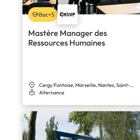
Bac+5
Mastère Manager des
Ressources Humaines
Cergy Pontoise, Marseille, Nantes, Saint-
Quentin-en-Yvelines
Alternance