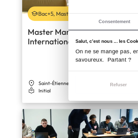
Bac+5, Master
Consentement
Master Management
International
Salut, c'est nous ... les Coo
On ne se mange pas, en
savoureux. Partant ?
Saint-Étienne
Refuser
Initial