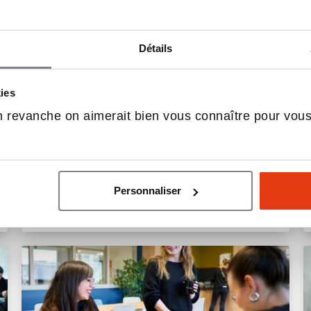
Bac+5, MBA
Détails
Master of Business
Administration (MBA)
kies
 revanche on aimerait bien vous connaître pour vou
Paris
Personnaliser
Executive