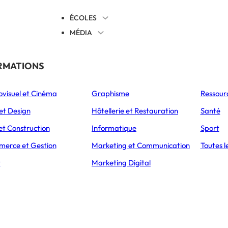
ÉCOLES
MÉDIA
EVENTS
TICALES
RMATIONS
S’ORIENTER
ovisuel et Cinéma
Graphisme
Ressour
L’Express Éducation
L’Express Éducation
L’E
as
Bachelors
Masters
et Design
Hôtellerie et Restauration
Santé
et Construction
Informatique
Sport
erce et Gestion
Marketing et Communication
Toutes l
t
Marketing Digital
essources Humaines