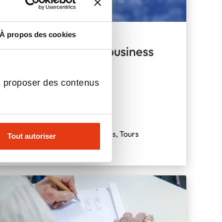
Bac+5
À propos des cookies
Master of science business
school
s proposer des contenus
La Rochelle, Orléans, Paris, Tours
Tout autoriser
Alternance ou initial