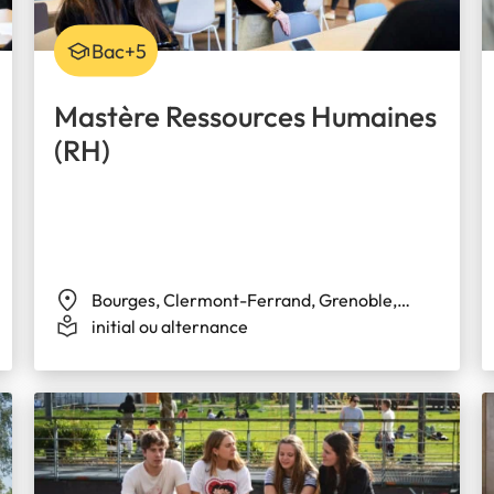
Bac+5
Mastère Ressources Humaines
(RH)
Bourges, Clermont-Ferrand, Grenoble,
Limoges, Valence
initial ou alternance