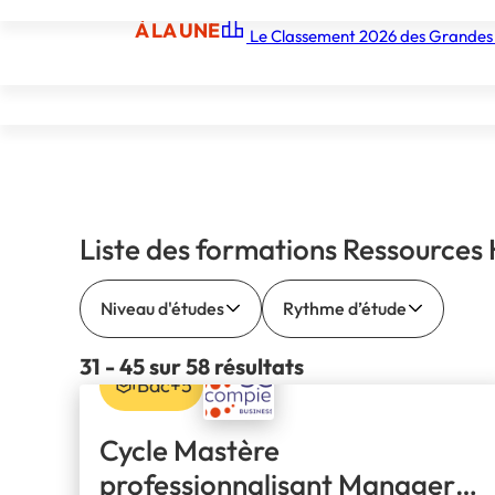
À LA UNE
Le Classement 2026 des Grandes
À LA UNE
Les écoles
Les grandes écoles
Les orga
Liste des formations Ressources
Niveau d'études
Rythme d’étude
31 - 45 sur 58 résultats
Bac+5
Cycle Mastère
professionnalisant Manager