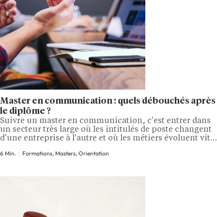
Master en communication : quels débouchés après
le diplôme ?
Suivre un master en communication, c'est entrer dans
un secteur très large où les intitulés de poste changent
d'une entreprise à l'autre et où les métiers évoluent vite.
Ce qui oriente vers l'un plutôt que vers l'autre, c'est
6 Min.
Formations, Masters, Orientation
rarement le hasard, c'est la spécialité suivie,
l'expérience acquise en stage et le secteur dans lequel
on…