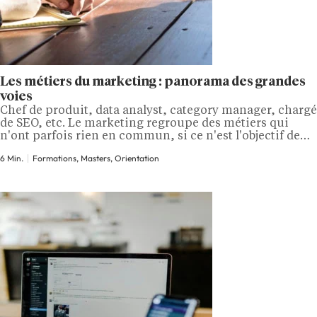
Les métiers du marketing : panorama des grandes
voies
Chef de produit, data analyst, category manager, chargé
de SEO, etc. Le marketing regroupe des métiers qui
n'ont parfois rien en commun, si ce n'est l'objectif de
comprendre et de séduire un marché. Ce qui les
6 Min.
Formations, Masters, Orientation
distingue, c'est la spécialité, le secteur et le type
d'organisation. Dans cet article, découvrez les grandes
familles du marketing,…