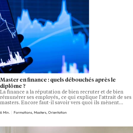
Master en finance : quels débouchés après le
diplôme ?
La finance a la réputation de bien recruter et de bien
rémunérer ses employés, ce qui explique l'attrait de ses
masters. Encore faut-il savoir vers quoi ils mènent
vraiment, car un master en finance n'ouvre pas une
6 Min.
Formations, Masters, Orientation
seule porte, mais plusieurs univers très différents. De la
salle de marché à la direction financière d'une
entreprise,…