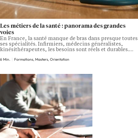
Les métiers de la santé : panorama des grandes
voies
En France, la santé manque de bras dans presque toutes
ses spécialités. Infirmiers, médecins généralistes,
kinésithérapeutes, les besoins sont réels et durables.
Mais derrière ce constat se cachent des métiers très
6 Min.
Formations, Masters, Orientation
différents, avec des formations qui n'ont rien en
commun. Voici comment s'y retrouver. Quels sont les
grands domaines des métiers de la santé ?…