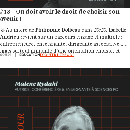
#43 – On doit avoir le droit de choisir son
avenir !
🎤 Au micro de
Philippine Dolbeau
dans
20/20
,
Isabelle
Andrieu
revient sur un parcours engagé et multiple :
entrepreneure, enseignante, dirigeante associative…
mais surtout militante d’une orientation choisie, et
00H49
ÉDUCATION
ÉCOUTER L'ÉPISODE
non subie.