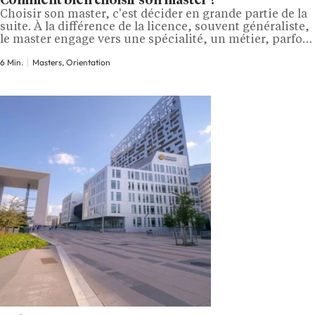
Comment bien choisir son master ?
Choisir son master, c'est décider en grande partie de la
suite. À la différence de la licence, souvent généraliste,
le master engage vers une spécialité, un métier, parfois
une ville ou un pays. Les options sont nombreuses,
6 Min.
Masters, Orientation
entre l'université, les écoles et la multitude de mentions
et de parcours proposés. Pour ne pas se tromper,…