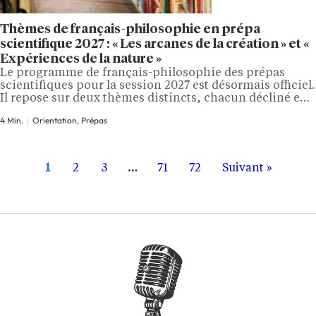
Thèmes de français-philosophie en prépa
scientifique 2027 : « Les arcanes de la création » et «
Expériences de la nature »
Le programme de français-philosophie des prépas
scientifiques pour la session 2027 est désormais officiel.
Il repose sur deux thèmes distincts, chacun décliné en
trois œuvres. « Expériences de la nature », déjà au
4 Min.
Orientation, Prépas
programme l'an passé, est reconduit, tandis que « Les
arcanes de la création » fait son entrée. Ces deux thèmes
serviront de…
1
2
3
…
71
72
Suivant »