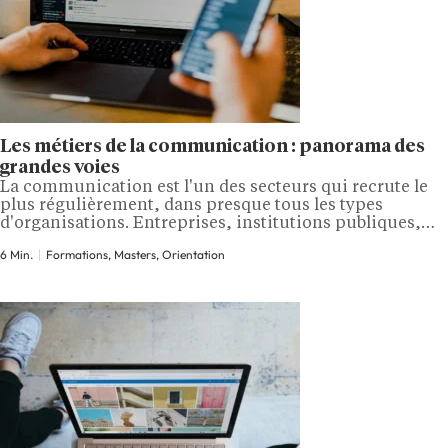
Les métiers de la communication : panorama des
grandes voies
La communication est l'un des secteurs qui recrute le
plus régulièrement, dans presque tous les types
d'organisations. Entreprises, institutions publiques,
agences, associations, etc. Chacune a besoin de gérer
6 Min.
Formations, Masters, Orientation
son image, ses messages et ses relations. Mais les
métiers de la communication sont très divers et les
intitulés de poste changent d'un secteur à l'autre.
Voici…