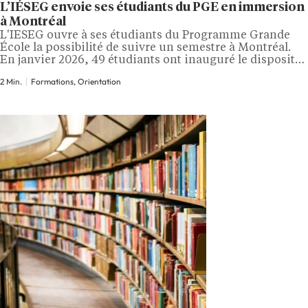
L’IÉSEG envoie ses étudiants du PGE en immersion
à Montréal
L'IÉSEG ouvre à ses étudiants du Programme Grande
École la possibilité de suivre un semestre à Montréal.
En janvier 2026, 49 étudiants ont inauguré le dispositif
en s'installant dans le quartier du Mile-End pour un
2 Min.
Formations, Orientation
semestre complet. Sur place, les étudiants suivent des
cours dispensés par des enseignants de l'IÉSEG,
complétés par des interventions d'experts…