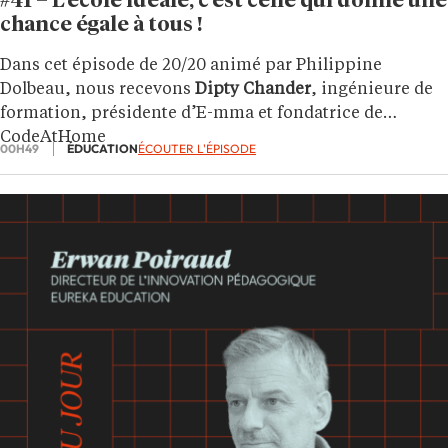
#41 – L’école idéale, c’est celle qui donne une
chance égale à tous !
Dans cet épisode de 20/20 animé par Philippine
Dolbeau, nous recevons
Dipty Chander
, ingénieure de
formation, présidente d’E-mma et fondatrice de
CodeAtHome
00H49
ÉDUCATION
ÉCOUTER L'ÉPISODE