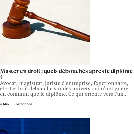
Master en droit : quels débouchés après le diplôme
?
Avocat, magistrat, juriste d'entreprise, fonctionnaire,
etc. Le droit débouche sur des univers qui n'ont guère
en commun que le diplôme. Ce qui oriente vers l'un
plutôt que l'autre, c'est presque toujours la spécialité
6 Min.
Formations
choisie en master. Dans cet article, découvrez les
débouchés accessibles à l'issue d'un master en droit.
Que peut-on faire après un master…