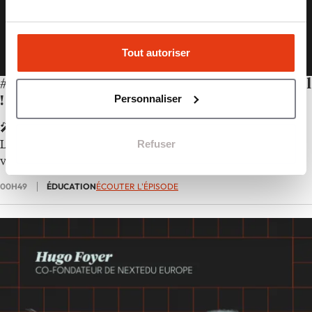
Tout autoriser
#47 – Les softs skills, c’est la moitié du travail
Personnaliser
!
🎤 Au micro de Philippine Dolbeau dans
20/20
, Soraya
Refuser
Lucas, fondatrice d’Ed’Up Business School, partage sa
vision d’une éducation reconnectée au réel.
00H49
ÉDUCATION
ÉCOUTER L'ÉPISODE