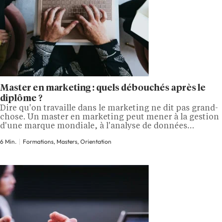
Master en marketing : quels débouchés après le
diplôme ?
Dire qu'on travaille dans le marketing ne dit pas grand-
chose. Un master en marketing peut mener à la gestion
d'une marque mondiale, à l'analyse de données
consommateurs ou à la négociation en grande
6 Min.
Formations, Masters, Orientation
distribution. Ce qui fait la différence entre ces parcours,
c'est presque toujours la spécialité suivie et le secteur
dans lequel on démarre.…