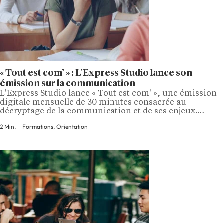
« Tout est com’ » : L’Express Studio lance son
émission sur la communication
L'Express Studio lance « Tout est com' », une émission
digitale mensuelle de 30 minutes consacrée au
décryptage de la communication et de ses enjeux.
Produite en partenariat avec Sup de Pub et avec le
2 Min.
Formations, Orientation
soutien de l'ARPP, l'Autorité de régulation
professionnelle de la publicité, elle s'adresse aussi bien
aux professionnels du secteur qu'au grand…