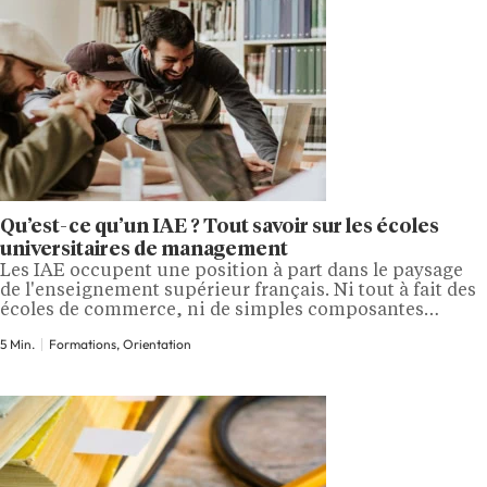
Qu’est-ce qu’un IAE ? Tout savoir sur les écoles
universitaires de management
Les IAE occupent une position à part dans le paysage
de l'enseignement supérieur français. Ni tout à fait des
écoles de commerce, ni de simples composantes
d'université, ils proposent des formations en
5 Min.
Formations, Orientation
management reconnues par l'État, à des coûts bien
inférieurs aux grandes écoles privées. Voici ce qu'est un
IAE, comment il fonctionne et ce…