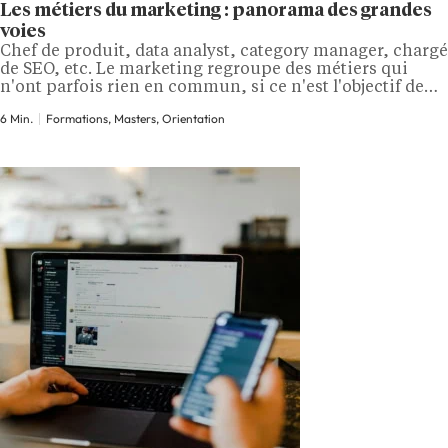
Les métiers du marketing : panorama des grandes
voies
Chef de produit, data analyst, category manager, chargé
de SEO, etc. Le marketing regroupe des métiers qui
n'ont parfois rien en commun, si ce n'est l'objectif de
comprendre et de séduire un marché. Ce qui les
6 Min.
Formations, Masters, Orientation
distingue, c'est la spécialité, le secteur et le type
d'organisation. Dans cet article, découvrez les grandes
familles du marketing,…