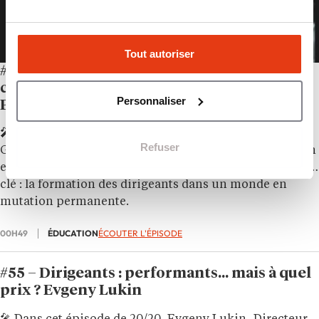
Tout autoriser
#56 – S’adapter est devenu la première
compétence des dirigeants ! Guillaume
Personnaliser
Pernoud
🎤 Au micro de Philippine Dolbeau dans
20/20
,
Refuser
Guillaume Pernoud, directeur de l’Executive Education
et enseignant-chercheur à Excelia, revient sur un enjeu
clé : la formation des dirigeants dans un monde en
mutation permanente.
00H49
ÉDUCATION
ÉCOUTER L'ÉPISODE
#55 – Dirigeants : performants… mais à quel
prix ? Evgeny Lukin