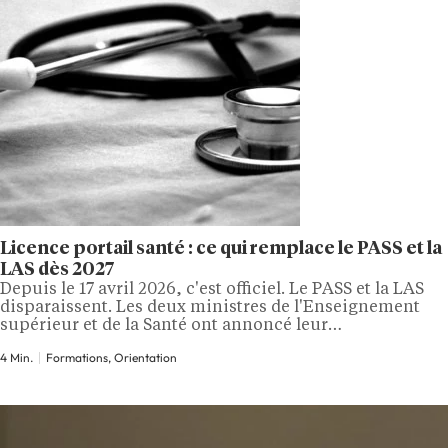
Licence portail santé : ce qui remplace le PASS et la
LAS dès 2027
Depuis le 17 avril 2026, c'est officiel. Le PASS et la LAS
disparaissent. Les deux ministres de l'Enseignement
supérieur et de la Santé ont annoncé leur
remplacement par une voie unique dès la rentrée 2027,
4 Min.
Formations, Orientation
baptisée « licence portail santé ». Pour les lycéens qui
visent la médecine, la pharmacie ou d'autres filières de
santé,…