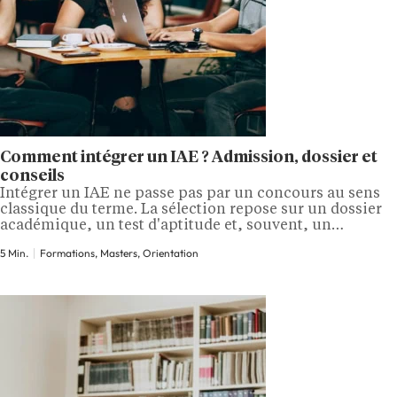
Comment intégrer un IAE ? Admission, dossier et
conseils
Intégrer un IAE ne passe pas par un concours au sens
classique du terme. La sélection repose sur un dossier
académique, un test d'aptitude et, souvent, un
entretien de motivation. Mais les modalités varient
5 Min.
Formations, Masters, Orientation
selon le niveau d'entrée, la formation visée et
l'établissement. Voici tout ce qu'il faut savoir pour
préparer sa candidature. À quel…