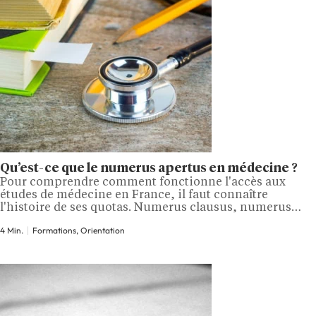
Qu’est-ce que le numerus apertus en médecine ?
Pour comprendre comment fonctionne l'accès aux
études de médecine en France, il faut connaître
l'histoire de ses quotas. Numerus clausus, numerus
apertus, suppression des quotas, etc. Le système a
4 Min.
Formations, Orientation
changé trois fois en quelques années. Voici ce que
signifient ces termes, ce qui les distingue et où en est la
réglementation aujourd'hui. Qu'est-ce que le…