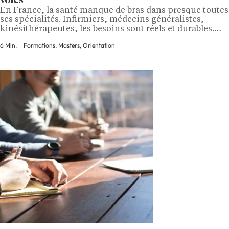
voies
En France, la santé manque de bras dans presque toutes
ses spécialités. Infirmiers, médecins généralistes,
kinésithérapeutes, les besoins sont réels et durables.
Mais derrière ce constat se cachent des métiers très
6 Min.
Formations, Masters, Orientation
différents, avec des formations qui n'ont rien en
commun. Voici comment s'y retrouver. Quels sont les
grands domaines des métiers de la santé ?…