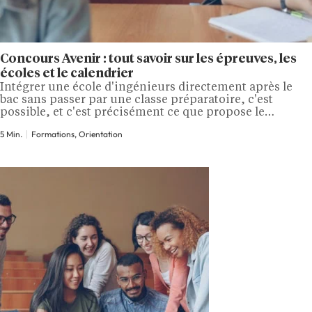
Concours Avenir : tout savoir sur les épreuves, les
écoles et le calendrier
Intégrer une école d'ingénieurs directement après le
bac sans passer par une classe préparatoire, c'est
possible, et c'est précisément ce que propose le
concours Avenir. Créé en 2009, il regroupe sept grandes
5 Min.
Formations, Orientation
écoles d'ingénieurs reconnues par l'État et donne accès
à plus d'une vingtaine de campus à travers la France.
Voici tout ce qu'il faut…