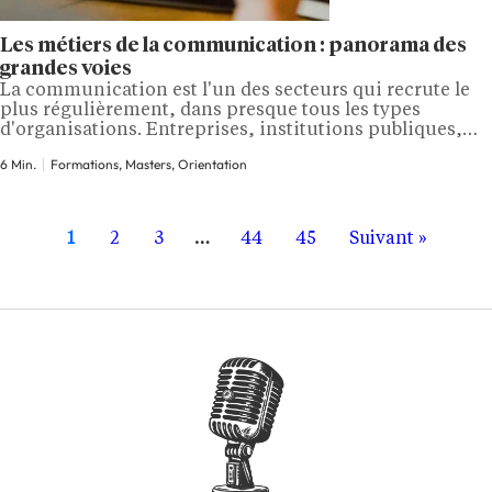
Les métiers de la communication : panorama des
grandes voies
La communication est l'un des secteurs qui recrute le
plus régulièrement, dans presque tous les types
d'organisations. Entreprises, institutions publiques,
agences, associations, etc. Chacune a besoin de gérer
6 Min.
Formations, Masters, Orientation
son image, ses messages et ses relations. Mais les
métiers de la communication sont très divers et les
intitulés de poste changent d'un secteur à l'autre.
Voici…
1
2
3
…
44
45
Suivant »