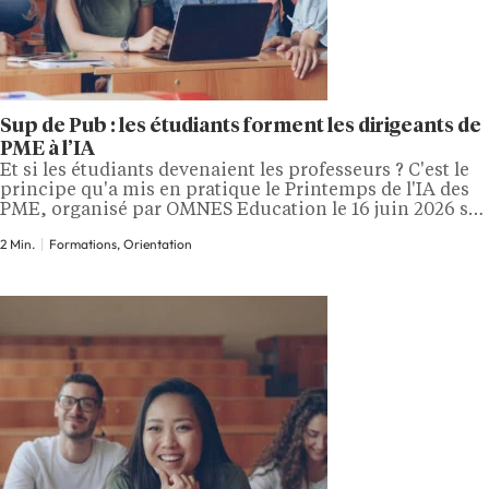
Sup de Pub : les étudiants forment les dirigeants de
PME à l’IA
Et si les étudiants devenaient les professeurs ? C'est le
principe qu'a mis en pratique le Printemps de l'IA des
PME, organisé par OMNES Education le 16 juin 2026 sur
le Campus Eiffel à Paris. L'événement a réuni dirigeants
2 Min.
Formations, Orientation
d'entreprise, experts et étudiants autour d'une idée
simple, faire des jeunes les ambassadeurs de
l'intelligence artificielle…