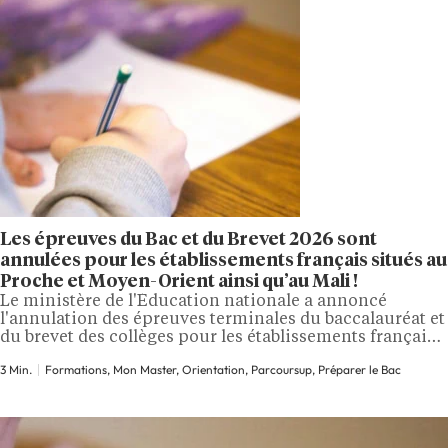
Les épreuves du Bac et du Brevet 2026 sont
annulées pour les établissements français situés au
Proche et Moyen-Orient ainsi qu’au Mali !
Le ministère de l'Éducation nationale a annoncé
l'annulation des épreuves terminales du baccalauréat et
du brevet des collèges pour les établissements français
situés au Proche et Moyen-Orient ainsi qu'au Mali. Une
3 Min.
Formations, Mon Master, Orientation, Parcoursup, Préparer le Bac
décision inédite qui concerne des milliers de lycéens et
collégiens scolarisés à l'étranger, avec des alternatives
concrètes prévues pour chacun. La situation
géopolitique persistante…