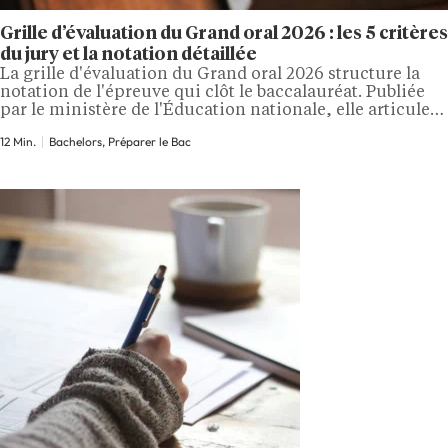
Grille d’évaluation du Grand oral 2026 : les 5 critères
du jury et la notation détaillée
La grille d'évaluation du Grand oral 2026 structure la
notation de l'épreuve qui clôt le baccalauréat. Publiée
par le ministère de l'Éducation nationale, elle articule
cinq critères distincts, évalués chacun sur une échelle à
12 Min.
Bachelors, Préparer le Bac
quatre niveaux de prestation. Connaître précisément
ces critères et ce que le jury attend pour chaque niveau
permet d'orienter ses révisions, d'identifier les…