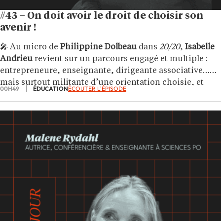
#43 – On doit avoir le droit de choisir son
avenir !
🎤 Au micro de
Philippine Dolbeau
dans
20/20
,
Isabelle
Andrieu
revient sur un parcours engagé et multiple :
entrepreneure, enseignante, dirigeante associative…
mais surtout militante d’une orientation choisie, et
00H49
ÉDUCATION
ÉCOUTER L'ÉPISODE
non subie.