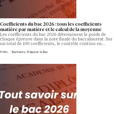
Coefficients du bac 2026 : tous les coefficients
matière par matière et le calcul de la moyenne
Les coefficients du bac 2026 déterminent le poids de
chaque épreuve dans la note finale du baccalauréat. Sur
un total de 100 coefficients, le contrôle continu en
représente 40 et les épreuves terminales 60. Connaître
9 Min.
Bachelors, Préparer le Bac
précisément ces coefficients permet de hiérarchiser ses
révisions, d'identifier les matières à fort enjeu et de
calculer sa moyenne avec exactitude. Dans…