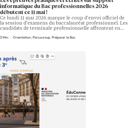
Les épreuves pratiques et écrites sur support
informatique du Bac professionnelles 2026
débutent ce 11 mai !
Ce lundi 11 mai 2026 marque le coup d'envoi officiel de
la session d'examens du baccalauréat professionnel. Les
candidats de terminale professionnelle affrontent en
premier lieu les épreuves pratiques et écrites de
3 Min.
Orientation, Parcoursup, Préparer le Bac
mathématiques et de physique-chimie, dans toutes les
académies de métropole. Un calendrier dense court
jusqu'au 5 juin pour les écrits, puis jusqu'en juillet…