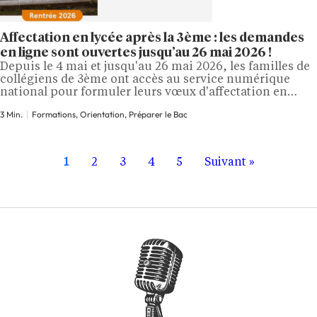
Affectation en lycée après la 3ème : les demandes
en ligne sont ouvertes jusqu’au 26 mai 2026 !
Depuis le 4 mai et jusqu'au 26 mai 2026, les familles de
collégiens de 3ème ont accès au service numérique
national pour formuler leurs vœux d'affectation en
lycée. Seconde générale et technologique, baccalauréat
3 Min.
Formations, Orientation, Préparer le Bac
professionnel, certificat d'aptitude professionnelle
(CAP) : trois semaines pour poser les bases du parcours
scolaire post-collège. Chaque printemps, des centaines
de milliers…
1
2
3
4
5
Suivant »