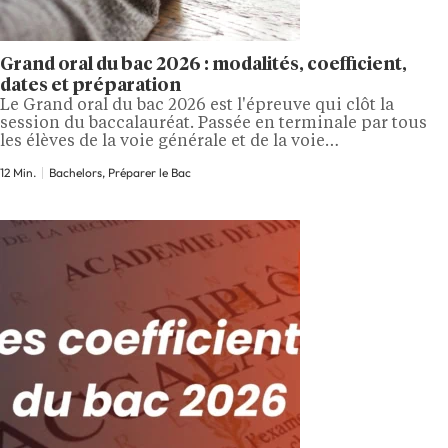
Grand oral du bac 2026 : modalités, coefficient,
dates et préparation
Le Grand oral du bac 2026 est l'épreuve qui clôt la
session du baccalauréat. Passée en terminale par tous
les élèves de la voie générale et de la voie
technologique, elle dure 40 minutes au total, dont 20
12 Min.
Bachelors, Préparer le Bac
minutes de préparation et 20 minutes face au jury. Avec
un coefficient 10 en voie générale et 14 en…