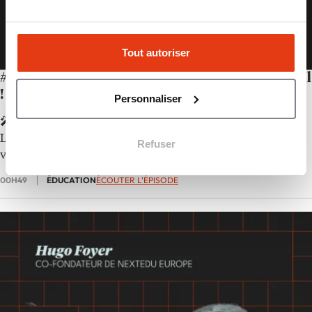
Tout autoriser
#47 – Les softs skills, c’est la moitié du travail
!
Personnaliser
🎤 Au micro de Philippine Dolbeau dans
20/20
, Soraya
Lucas, fondatrice d’Ed’Up Business School, partage sa
Refuser
vision d’une éducation reconnectée au réel.
00H49
ÉDUCATION
ÉCOUTER L'ÉPISODE