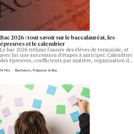
Bac 2026 : tout savoir sur le baccalauréat, les
épreuves et le calendrier
Le bac 2026 rythme l'année des élèves de terminale, et
avec lui une succession d'étapes à anticiper. Calendrier
des épreuves, coefficients par matière, organisation des
spécialités, Grand oral, contrôle continu, mécanisme
14 Min.
Bachelors, Préparer le Bac
du rattrapage, sans oublier la nouveauté de la session
pour les élèves actuellement en première avec
l'introduction d'une épreuve anticipée de
mathématiques au titre de la…