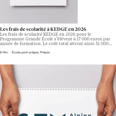
Les frais de scolarité à KEDGE en 2026
Les frais de scolarité KEDGE en 2026 pour le
Programme Grande École s’élèvent à 17 000 euros par
année de formation. Le coût total atteint ainsi 51 000
euros après prépa ou après AST bac+2, contre 34 000
8 Min.
Écoles post-prépas, Prépas
euros après AST bac+3 ou bac+4 avec une entrée directe
en M1. À ces montants s’ajoutent les…