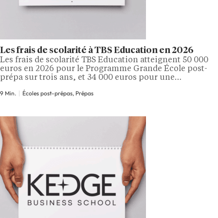
Les frais de scolarité à TBS Education en 2026
Les frais de scolarité TBS Education atteignent 50 000
euros en 2026 pour le Programme Grande École post-
prépa sur trois ans, et 34 000 euros pour une
intégration en Master 1 sur deux ans. Le coût affiché
9 Min.
Écoles post-prépas, Prépas
couvre les frais académiques du cursus, avec des
dispositifs de réduction, de bourses et de financement
qui peuvent…