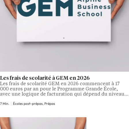
Les frais de scolarité à GEM en 2026
Les frais de scolarité GEM en 2026 commencent à 17
000 euros par an pour le Programme Grande École,
avec une logique de facturation qui dépend du niveau
d’entrée dans le cursus. Après prépa, le coût
7 Min.
Écoles post-prépas, Prépas
académique complet atteint 52 000 euros hors année
optionnelle, tandis qu’une admission directe en M1
ramène le total à…