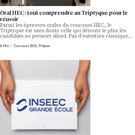
Oral HEC : tout comprendre au Triptyque pour le
réussir
Parmi les épreuves orales du concours HEC, le
Triptyque est sans doute celle qui déroute le plus les
candidats au premier abord. Pas d'entretien classique
face à un jury, pas de grand oral solitaire, trois rôles à
6 Min.
Concours BCE, Prépas
tenir, dans un ordre aléatoire, face à d'autres candidats
et devant des examinateurs. Une demi-journée qui
ressemble davantage…