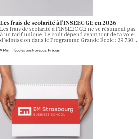
Les frais de scolarité à l’INSEEC GE en 2026
Les frais de scolarité à l’INSEEC GE ne se résument pas
à un tarif unique. Le coût dépend avant tout de ta voie
d’admission dans le Programme Grande École : 39 730 €
pour un cursus en trois ans après bac+2, et 26 780 €
9 Min.
Écoles post-prépas, Prépas
pour une admission en cycle master après bac+3. À
cela…