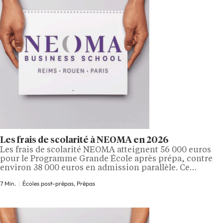
Les frais de scolarité à NEOMA en 2026
Les frais de scolarité NEOMA atteignent 56 000 euros
pour le Programme Grande École après prépa, contre
environ 38 000 euros en admission parallèle. Ce
montant ne résume toutefois pas le coût réel d’une
7 Min.
Écoles post-prépas, Prépas
scolarité complète, car il faut aussi intégrer les frais
administratifs, les éventuels frais liés à la césure et le
budget de…