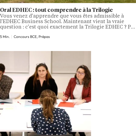
Oral EDHEC : tout comprendre à la Trilogie
Vous venez d'apprendre que vous êtes admissible à
l'EDHEC Business School. Maintenant vient la vraie
question : c'est quoi exactement la Trilogie EDHEC ? Pas
d'entretien de personnalité classique ici, pas de grand
5 Min.
Concours BCE, Prépas
oral face à un jury. Deux heures découpées en trois
phases enchaînées, un mot à piocher au hasard, un cas
d'entreprise à…