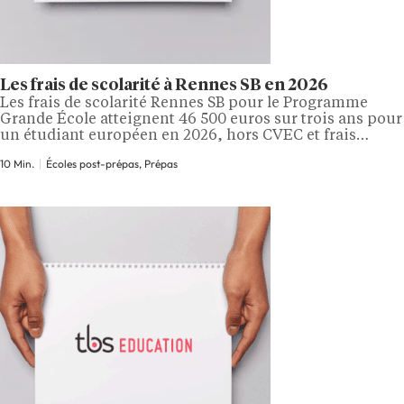
Les frais de scolarité à Rennes SB en 2026
Les frais de scolarité Rennes SB pour le Programme
Grande École atteignent 46 500 euros sur trois ans pour
un étudiant européen en 2026, hors CVEC et frais
annexes. Le total grimpe à 49 000 euros pour un
10 Min.
Écoles post-prépas, Prépas
étudiant non européen et hors prépa, avec un
découpage précis entre PGE 1, PGE 2, PGE 3,…