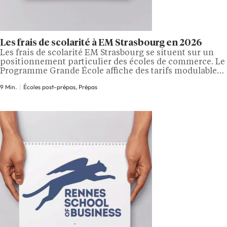
Les frais de scolarité à EM Strasbourg en 2026
Les frais de scolarité EM Strasbourg se situent sur un
positionnement particulier des écoles de commerce. Le
Programme Grande École affiche des tarifs modulables
entre 3 500 et 10 500 euros par an en formation initiale,
9 Min.
Écoles post-prépas, Prépas
avec une prise en charge en alternance dès la 4e année
selon le parcours. À ces montants peuvent s’ajouter…