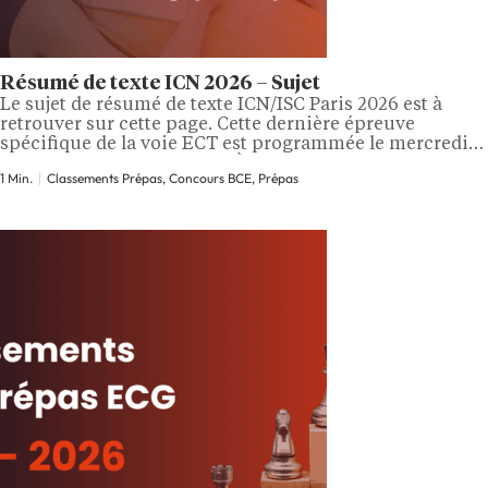
Résumé de texte ICN 2026 – Sujet
Le sujet de résumé de texte ICN/ISC Paris 2026 est à
retrouver sur cette page. Cette dernière épreuve
spécifique de la voie ECT est programmée le mercredi
29 avril 2026 de 14 h à 17 h. À lire aussi : tous les sujets
1 Min.
Classements Prépas, Concours BCE, Prépas
du concours BCE 2026. La BCE précise que l’épreuve
consiste à produire…