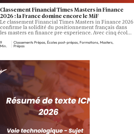
Classement Financial Times Masters in Finance
2026 : la France domine encore le MiF
Le classement Financial Times Masters in Finance 2026
confirme la solidité du positionnement français dans
les masters en finance pre-experience. Avec cinq écoles
dans le Top 7, la France s'impose comme l'un des pôles
9
Classements Prépas, Écoles post-prépas, Formations, Masters,
les plus performants de ce classement. Il ne s'agit plus
Min.
Prépas
d'un bon millésime, mais d'une présence structurelle
qui se confirme d'année…