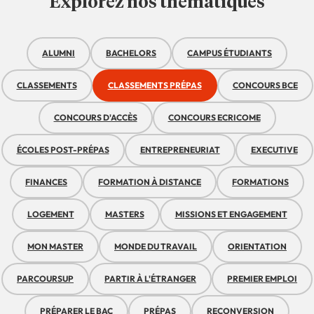
Explorez nos thématiques
ALUMNI
BACHELORS
CAMPUS ÉTUDIANTS
CLASSEMENTS
CLASSEMENTS PRÉPAS
CONCOURS BCE
CONCOURS D'ACCÈS
CONCOURS ECRICOME
ÉCOLES POST-PRÉPAS
ENTREPRENEURIAT
EXECUTIVE
FINANCES
FORMATION À DISTANCE
FORMATIONS
LOGEMENT
MASTERS
MISSIONS ET ENGAGEMENT
MON MASTER
MONDE DU TRAVAIL
ORIENTATION
PARCOURSUP
PARTIR À L'ÉTRANGER
PREMIER EMPLOI
PRÉPARER LE BAC
PRÉPAS
RECONVERSION