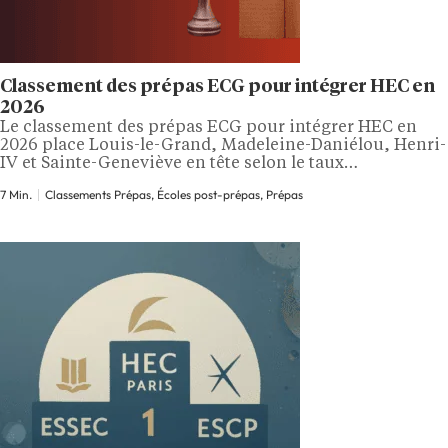
Classement des prépas ECG pour intégrer HEC en
2026
Le classement des prépas ECG pour intégrer HEC en
2026 place Louis-le-Grand, Madeleine-Daniélou, Henri-
IV et Sainte-Geneviève en tête selon le taux
d’intégration observé à l’issue des concours 2025. La
7 Min.
Classements Prépas, Écoles post-prépas, Prépas
lecture du palmarès ne se résume pourtant pas à un
simple pourcentage. Quel est le classement des prépas
ECG pour intégrer HEC en 2026 ? Le…