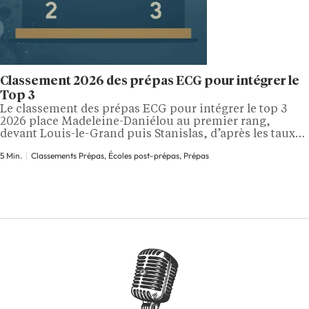
Classement 2026 des prépas ECG pour intégrer le
Top 3
Le classement des prépas ECG pour intégrer le top 3
2026 place Madeleine-Daniélou au premier rang,
devant Louis-le-Grand puis Stanislas, d’après les taux
d’intégration publiés à partir des données SIGEM 2025.
5 Min.
Classements Prépas, Écoles post-prépas, Prépas
Derrière ce trio, la hiérarchie reste serrée, avec
Grandchamp, Henri-IV et Sainte-Geneviève. Quel est le
classement 2026 des prépas ECG permettant d'intégrer
le top…