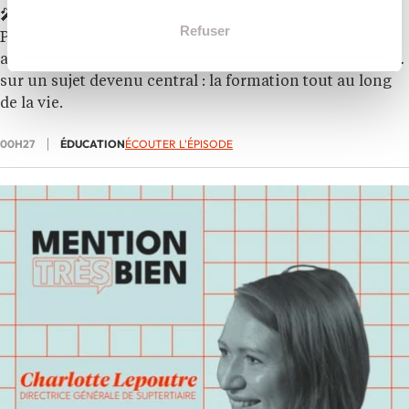
🎤 Au micro de Philippine Dolbeau dans
20/20
, Claire
Refuser
Pascal, directrice générale de Comundi et
administratrice des Acteurs de la Compétence, revient
sur un sujet devenu central : la formation tout au long
de la vie.
00H27
ÉDUCATION
ÉCOUTER L'ÉPISODE