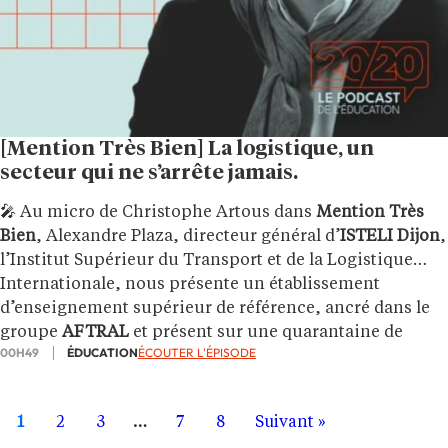
[Mention Très Bien] La logistique, un
secteur qui ne s’arrête jamais.
🎤 Au micro de Christophe Artous dans
Mention Très
Bien
, Alexandre Plaza, directeur général d’
ISTELI Dijon
,
l’Institut Supérieur du Transport et de la Logistique
Internationale, nous présente un établissement
d’enseignement supérieur de référence, ancré dans le
groupe
AFTRAL
et présent sur une quarantaine de
00H49
ÉDUCATION
ÉCOUTER L'ÉPISODE
campus à travers toute la France.
1
2
3
…
7
8
Suivant »