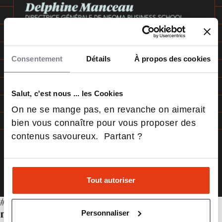
Consentement
Détails
À propos des cookies
Salut, c'est nous ... les Cookies
On ne se mange pas, en revanche on aimerait
bien vous connaître pour vous proposer des
contenus savoureux. Partant ?
Tout autoriser
#51 – À l’heure de l’intelligence artificielle,
Personnaliser
nous cultivons l’intelligence humaine.