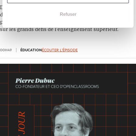
Dans le nouvel épisode de
20/20
,
Delphine Manceau
,
Refuser
directrice générale de
NEOMA Business School
et
présidente de la
Conférence des grandes écoles
, revient
sur les grands défis de l’enseignement supérieur.
00H49
ÉDUCATION
ÉCOUTER L'ÉPISODE