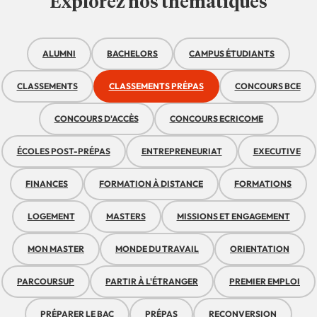
Explorez nos thématiques
ALUMNI
BACHELORS
CAMPUS ÉTUDIANTS
CLASSEMENTS
CLASSEMENTS PRÉPAS
CONCOURS BCE
CONCOURS D'ACCÈS
CONCOURS ECRICOME
ÉCOLES POST-PRÉPAS
ENTREPRENEURIAT
EXECUTIVE
FINANCES
FORMATION À DISTANCE
FORMATIONS
LOGEMENT
MASTERS
MISSIONS ET ENGAGEMENT
MON MASTER
MONDE DU TRAVAIL
ORIENTATION
PARCOURSUP
PARTIR À L'ÉTRANGER
PREMIER EMPLOI
PRÉPARER LE BAC
PRÉPAS
RECONVERSION