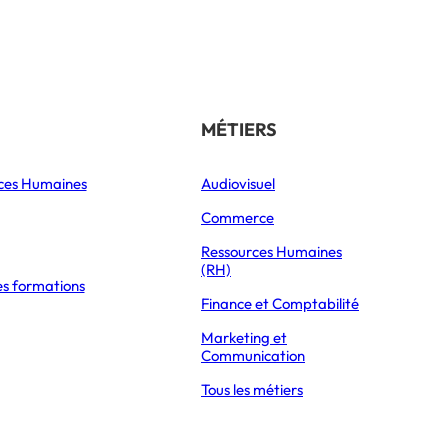
Référencer son école
THÉMATIQUES
MÉTIERS
ces Humaines
Orientation
Audiovisuel
xpress Éducation
Vie étudiante
Commerce
Formations
Ressources Humaines
(RH)
es formations
Parcoursup 2026
Finance et Comptabilité
Mon Master 2026
Marketing et
Partir à l’étranger
Communication
Tous les métiers