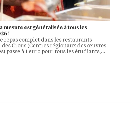
a mesure est généralisée à tous les
26 !
le repas complet dans les restaurants
u des Crous (Centres régionaux des œuvres
es) passe à 1 euro pour tous les étudiants,
e. Une mesure financée à hauteur de 50
 loi de finances 2026, qui transforme