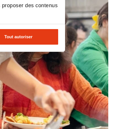
…
enfance passée sur…
s proposer des contenus
Tout autoriser