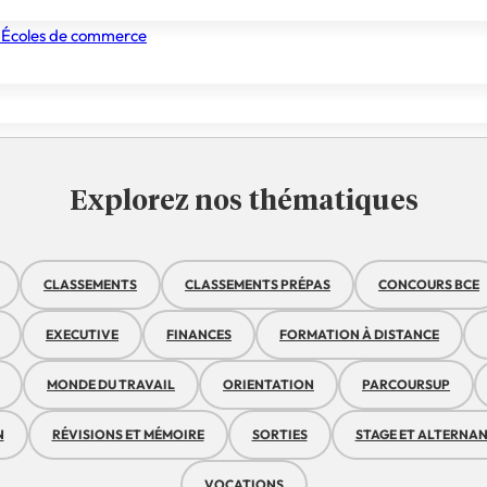
les sur la vie ét
 Écoles de commerce
nismes de formation
Tous les établissements
Nos experts
Explorez nos thématiques
CLASSEMENTS
CLASSEMENTS PRÉPAS
CONCOURS BCE
EXECUTIVE
FINANCES
FORMATION À DISTANCE
MONDE DU TRAVAIL
ORIENTATION
PARCOURSUP
N
RÉVISIONS ET MÉMOIRE
SORTIES
STAGE ET ALTERNA
VOCATIONS