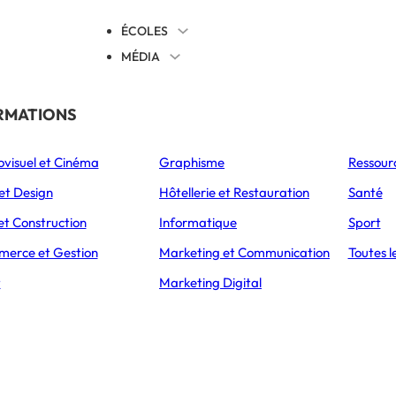
ÉCOLES
MÉDIA
EVENTS
TICALES
RMATIONS
S’ORIENTER
ovisuel et Cinéma
Graphisme
Ressour
L’Express Éducation
L’Express Éducation
L’E
as
Bachelors
Masters
et Design
Hôtellerie et Restauration
Santé
et Construction
Informatique
Sport
erce et Gestion
Marketing et Communication
Toutes l
t
Marketing Digital