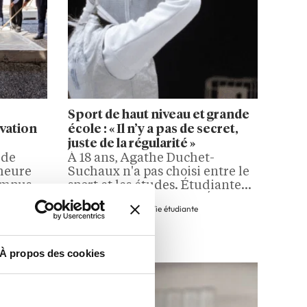
Sport de haut niveau et grande
vation
école : « Il n’y a pas de secret,
juste de la régularité »
 de
À 18 ans, Agathe Duchet-
'heure
Suchaux n'a pas choisi entre le
mpus. Il
sport et les études. Étudiante
lyon
en première année à l'IÉSEG,
prépas,
10 Min.
Orientation, Vie étudiante
uveau
engagée au sein de la Junior-
 ;
Entreprise de l'école, elle
ampus
s'entraîne quatre fois par
À propos des cookies
NEOMA
semaine et enchaîne les
it un
compétitions de fleuret au
ms. Du
niveau national et européen.
, EMLV
Derrière ce parcours, il y a une