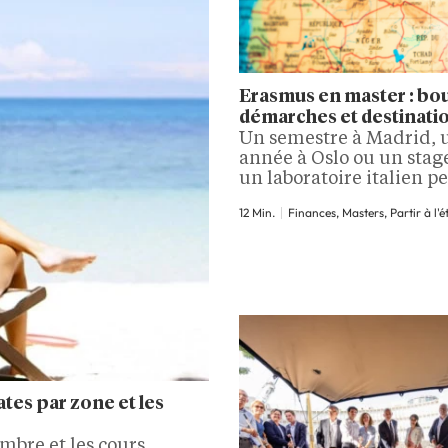
Erasmus en master : bo
démarches et destinati
Un semestre à Madrid, 
année à Oslo ou un stag
un laboratoire italien p
transformer un master 
12 Min.
Finances, Masters, Partir à l'
que son programme
académique. Erasmus+
aux étudiants de deux
cycle de suivre des cour
d’acquérir une expérie
professionnelle à l’étra
tout en restant rattachés
établissement français. 
départ n’est toutefois p
ates par zone et les
mbre et les cours