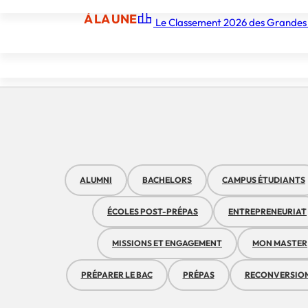
À LA UNE
Tous nos artic
Le Classement 2026 des Grandes
À LA UNE
Les écoles
Les grandes écoles
Les orga
ALUMNI
BACHELORS
CAMPUS ÉTUDIANTS
ÉCOLES POST-PRÉPAS
ENTREPRENEURIAT
MISSIONS ET ENGAGEMENT
MON MASTER
PRÉPARER LE BAC
PRÉPAS
RECONVERSIO