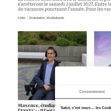
s'arrêteront le samedi 3 juillet 2027. Entre 
de vacances ponctuent l'année. Pour les vac
printemps, les dates varient selon la zone s
4 Min.
Orientation, Vie étudiante
établissement. Voici tout le calendrier, zon
scolaire…
Consentement
Maxence, étudiant en fauteuil à
King’s 
Salut, c'est nous ... les Coo