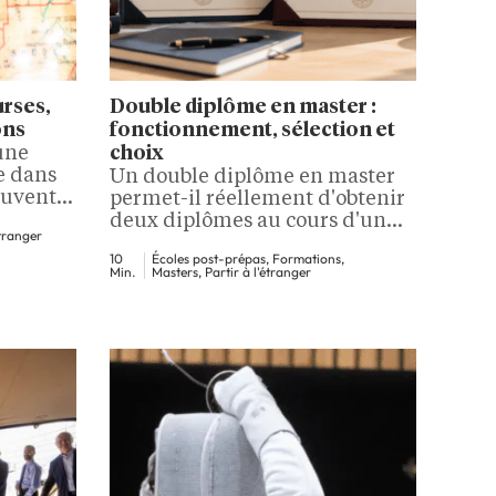
urses,
Double diplôme en master :
ons
fonctionnement, sélection et
une
choix
e dans
Un double diplôme en master
euvent
permet-il réellement d'obtenir
autant
deux diplômes au cours d'un
étranger
même cursus ? Le principe
10
Écoles post-prépas, Formations,
 permet
paraît simple, mais les formules
Min.
Masters, Partir à l'étranger
ième
varient énormément d'un
s ou
établissement à l'autre, à
nce
l'université comme en école.
nger
Certains parcours envoient
 à leur
l'étudiant une année entière
Le
dans une université étrangère,
as…
d'autres associent deux
universités françaises, une
université et une école,…