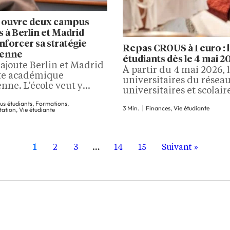
 ouvre deux campus
s à Berlin et Madrid
nforcer sa stratégie
Repas CROUS à 1 euro : l
enne
étudiants dès le 4 mai 20
ajoute Berlin et Madrid
À partir du 4 mai 2026, 
rte académique
universitaires du résea
nne. L’école veut y
universitaires et scolair
er ses mobilités, lancer
sans condition de bours
s étudiants, Formations,
eaux parcours
3 Min.
Finances, Vie étudiante
ation, Vie étudiante
millions d'euros dans la
ionaux et affirmer, à
durablement le…
 2030, son ambition de
 une référence
enne du management.
1
2
3
…
14
15
Suivant »
e prend une place plus
 dans la trajectoire de
 L’école annonce
ture de deux campus
, à Berlin…