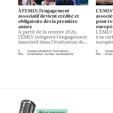
À l’EMLV, l’engagement
L’EMLV
associatif devient crédité et
associé
obligatoire dès la première
pour re
année
europé
À partir de la rentrée 2026,
L’EMLV 
l’EMLV intégrera l’engagement
à sa ca
associatif dans l’évaluation de
europée
tous les étudiants de première
consolid
5
Campus étudiants, Formations,
5
Campu
année. L’école prolonge ainsi
de nouv
Min.
Orientation, Sorties, Vie étudiante
Min.
Orient
une logique déjà installée avec
internat
le sport obligatoire, en faisant
horizon
de l’expérience collective un
devenir
outil de formation à part
europé
entière. À l’EMLV, la formation
L’Europ
managériale ne se limite plus
concrète
aux cours, aux partiels…
l’EMLV.
l’ouver
associés
65 EPISODES