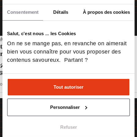
Consentement
Détails
À propos des cookies
Salut, c'est nous ... les Cookies
#7 Il faut des leaders qui comprennent la
On ne se mange pas, en revanche on aimerait
technologie et l’utilisent de manière
bien vous connaître pour vous proposer des
responsable !
contenus savoureux. Partant ?
🎤 Au micro de Philippine Dolbeau dans 20/20,
Alon
Rozen
, Dean de l’École des Ponts Business School.
00H45
ÉDUCATION
ÉCOUTER L'ÉPISODE
Tout autoriser
Personnaliser
Refuser