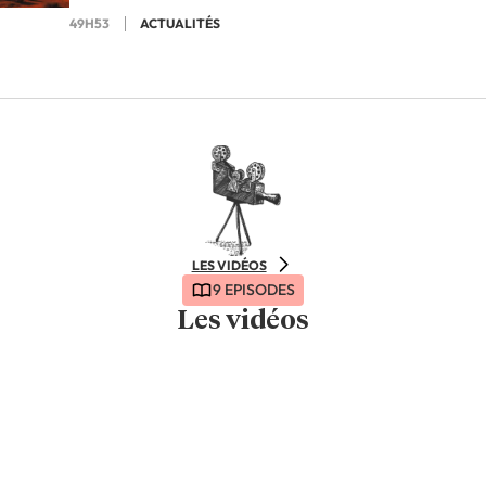
49H53
ACTUALITÉS
LES VIDÉOS
9 EPISODES
Les vidéos