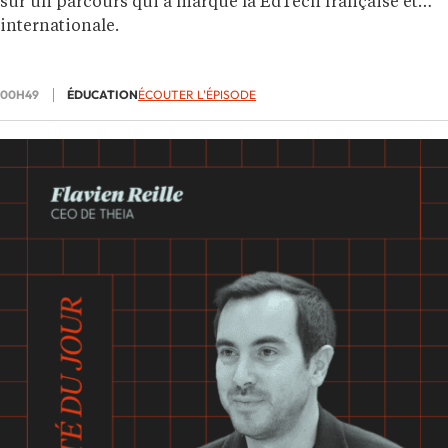
sur un parcours qui a marqué la EdTech française et
internationale.
00H49
ÉDUCATION
ÉCOUTER L'ÉPISODE