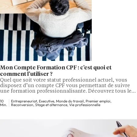
Mon Compte Formation CPF : c’est quoi et
comment l’utiliser ?
Quel que soit votre statut professionnel actuel, vous
disposez d’un compte CPF vous permettant de suivre
une formation professionnalisante. Découvrez tous les
détails d’accès et d’éligibilité dans la suite de notre
10
Entrepreneuriat, Executive, Monde du travail, Premier emploi,
article, quel est le montant de vos droits ainsi que les
Min.
Reconversion, Stage et alternance, Vie professionnelle
formations éligibles au CPF en . C’est quoi un compte
formation CPF ?…