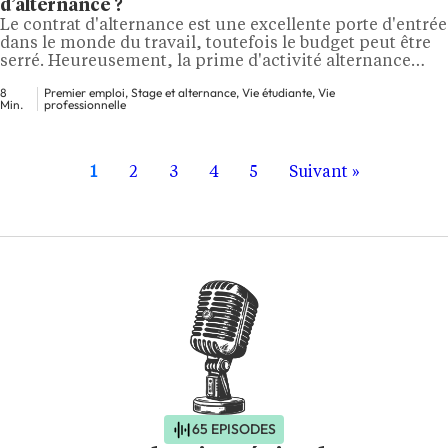
d’alternance ?
Le contrat d'alternance est une excellente porte d'entrée
dans le monde du travail, toutefois le budget peut être
serré. Heureusement, la prime d'activité alternance
existe pour vous soutenir financièrement. Beaucoup
8
Premier emploi, Stage et alternance, Vie étudiante, Vie
d'alternants ignorent qu'ils y ont droit ou comment la
Min.
professionnelle
demander. Découvrez tout ce qu'il faut savoir sur vos
droits en : les conditions d'éligibilité, le…
1
2
3
4
5
Suivant »
65 EPISODES