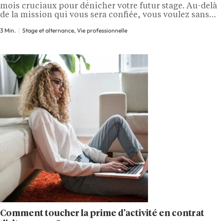
mois cruciaux pour dénicher votre futur stage. Au-delà
de la mission qui vous sera confiée, vous voulez sans
doute savoir combien vous serez payé. Voici un début
3 Min.
Stage et alternance, Vie professionnelle
de réponse avec l’étude* de JobTeaser sur la
rémunération des stages pour cette campagne à venir. 1
188…
Comment toucher la prime d’activité en contrat