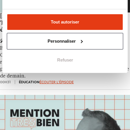
[Mention Très Bien] Arts et Métiers/AM
Tout autoriser
Talents : « L’apprentissage n’est pas un
échec, c’est un droit à l’erreur »
Personnaliser
🎤 Au micro de Christophe Artous dans Mention Très
Bien, Xavier Chateau, directeur général adjoint du
Groupe Arts et Métiers et président d’AM Talents,
Refuser
revient sur l’apprentissage comme voie d’excellence
pour former les ingénieurs et techniciens de l’industrie
de demain.
00H31
ÉDUCATION
ÉCOUTER L'ÉPISODE