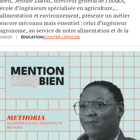
Bien, Jérôme Zlatoff, directeur général de l’ISARA,
école d’ingénieurs spécialisée en agriculture,
alimentation et environnement, présente un métier
encore méconnu mais essentiel : celui d’ingénieur
agronome, au service de notre alimentation et de la
00H29
ÉDUCATION
ÉCOUTER L'ÉPISODE
préservation du vivant.