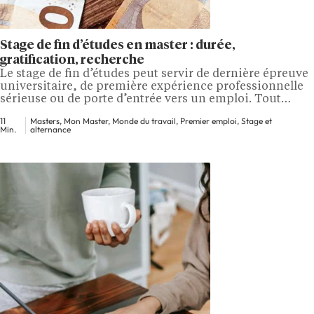
Stage de fin d’études en master : durée,
gratification, recherche
Le stage de fin d’études peut servir de dernière épreuve
universitaire, de première expérience professionnelle
sérieuse ou de porte d’entrée vers un emploi. Tout
dépend de la formation suivie et de l’organisme choisi.
11
Masters, Mon Master, Monde du travail, Premier emploi, Stage et
Un étudiant en biologie peut rejoindre un laboratoire,
Min.
alternance
un juriste intégrer une administration ou un cabinet,
tandis qu’un étudiant en lettres, en…