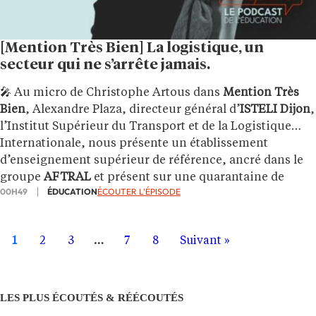
[Mention Très Bien] La logistique, un
secteur qui ne s’arrête jamais.
🎤 Au micro de Christophe Artous dans
Mention Très
Bien
, Alexandre Plaza, directeur général d’
ISTELI Dijon
,
l’Institut Supérieur du Transport et de la Logistique
Internationale, nous présente un établissement
d’enseignement supérieur de référence, ancré dans le
groupe
AFTRAL
et présent sur une quarantaine de
00H49
ÉDUCATION
ÉCOUTER L'ÉPISODE
campus à travers toute la France.
1
2
3
…
7
8
Suivant »
LES PLUS ÉCOUTÉS & RÉÉCOUTÉS