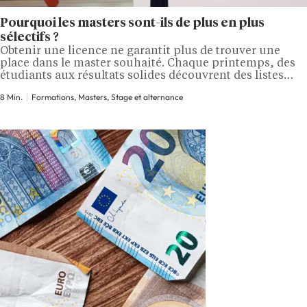
Pourquoi les masters sont-ils de plus en plus
sélectifs ?
Obtenir une licence ne garantit plus de trouver une
place dans le master souhaité. Chaque printemps, des
étudiants aux résultats solides découvrent des listes
d’attente longues, des taux d’accès très faibles et des
8 Min.
Formations, Masters, Stage et alternance
procédures qui ajoutent parfois un entretien, un test ou
la recherche préalable d’une entreprise. Mon Master
rend cette concurrence plus visible, mais…