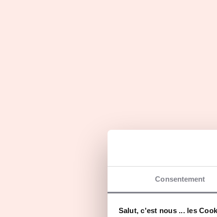
pédagogiques et un véritable Esprit de Résea
grâce à notre statut de CFA, la formation es
d’accueil, ce qui garantit la gratuité des frais
Les programmes
Consentement
Titre professionnel Négociateur
Technico Commercial
Salut, c'est nous ... les Coo
Toulouse