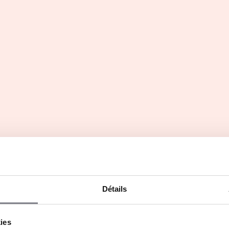
u entre apprenants, anciens et partenaires. Enfin,
t intégralement financée par l’OPCO de l’entreprise
 de scolarité pour l’apprenti.
Détails
Titre professionnel Assistant-e
Ressources Humaines
kies
Toulouse