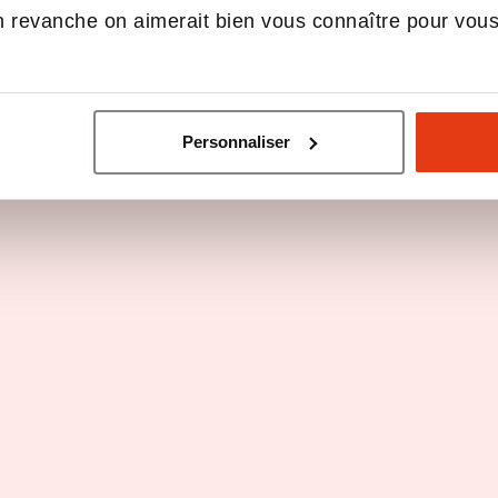
Alternance
 revanche on aimerait bien vous connaître pour vou
Personnaliser
Titre professionnel Secrétaire
assistant médico-administratif
Toulouse
Alternance
Voir les 9 programmes