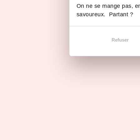
Alternance
On ne se mange pas, en
savoureux. Partant ?
Refuser
Titre professionnel Formateur
Professionnel d’Adultes
Toulouse
Continu