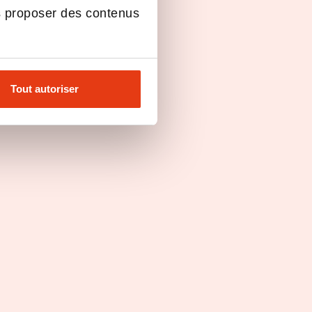
Alternance
s proposer des contenus
Tout autoriser
Formation d’anglais
Toulouse
Formation en blended-learning
(visioconférence et e-learning)