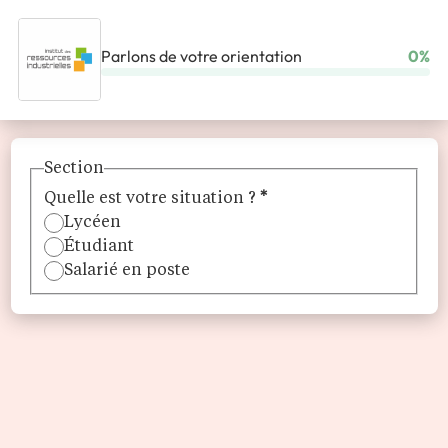
Parlons de votre orientation
0%
ACCUEIL
ORGANISMES DE FORMATION
INSTITUT DES RESSOURCES INDUSTRIELLES
Section
Quelle est votre situation ?
*
Lycéen
Étudiant
Salarié en poste
Institut des ressources