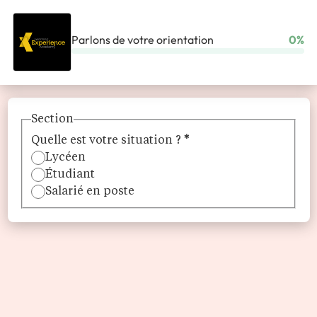
Parlons de votre orientation
0%
ACCUEIL
ORGANISMES DE FORMATION
LEARNING EXPERIENCE ACADEMY
Section
Quelle est votre situation ?
*
Lycéen
Étudiant
Salarié en poste
Learning Experience