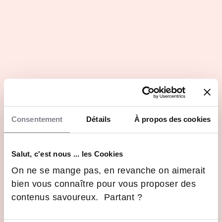
26 Nov 2025
Formations
le secteur du TCG
Se reconvertir dans la filière des
jeux de cartes à jouer et à
collectionner (TCG)
19 Nov 2025
Formations
Voir toutes les actus
En images
Consentement
Détails
À propos des cookies
Salut, c'est nous ... les Cookies
On ne se mange pas, en revanche on aimerait
bien vous connaître pour vous proposer des
contenus savoureux. Partant ?