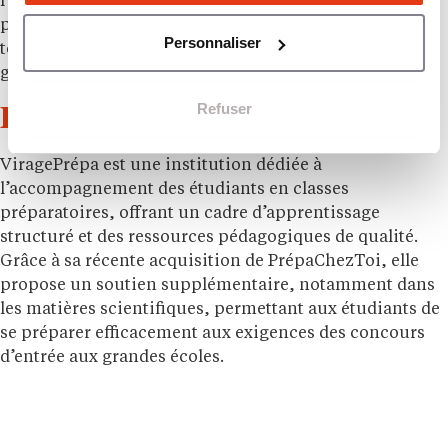
l’école envers l’excellence pédagogique et le soutien
personnalisé fait d’elle un partenaire essentiel pour
Personnaliser
tous ceux qui aspirent à réussir dans les concours des
grandes écoles.
Refuser
École ViragePrépa
ViragePrépa est une institution dédiée à
l’accompagnement des étudiants en classes
préparatoires, offrant un cadre d’apprentissage
structuré et des ressources pédagogiques de qualité.
Grâce à sa récente acquisition de PrépaChezToi, elle
propose un soutien supplémentaire, notamment dans
les matières scientifiques, permettant aux étudiants de
se préparer efficacement aux exigences des concours
d’entrée aux grandes écoles.