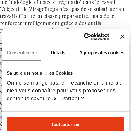
méthodologie efficace et régularité dans le travail.
L’objectif de ViragePrépa n’est pas de se substituer au
travail effectué en classe préparatoire, mais de le
renforcer intelligemment grâce à des outils
pédagogiques éprouvés et efficaces.
Les étudiants bénéficient ainsi d’un levier
supplémentaire pour consolider leurs bases,
Consentement
Détails
À propos des cookies
approfondir les notions complexes et gagner en
autonomie dans leur travail personnel. Ce suivi de
qualité est assuré par des professeurs expérimentés et
Salut, c'est nous ... les Cookies
des mentors issus des meilleures écoles, garantissant
On ne se mange pas, en revanche on aimerait
une pédagogie de haut niveau et des conseils adaptés à
bien vous connaître pour vous proposer des
chaque étudiant.
contenus savoureux. Partant ?
Cette évolution stratégique confirme l’ambition de
ViragePrépa de s’imposer durablement comme un
acteur de référence dans l’accompagnement des
Tout autoriser
étudiants en classes préparatoires. L’engagement de