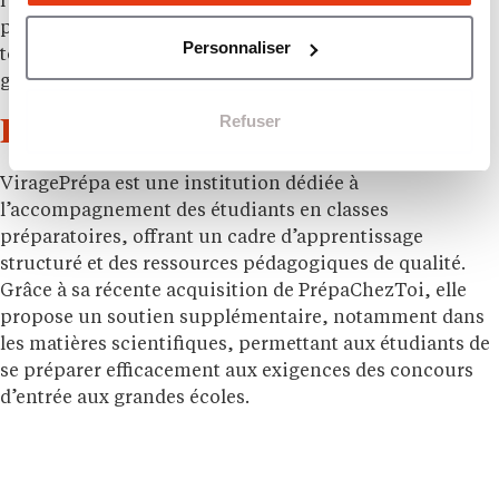
l’école envers l’excellence pédagogique et le soutien
personnalisé fait d’elle un partenaire essentiel pour
Personnaliser
tous ceux qui aspirent à réussir dans les concours des
grandes écoles.
Refuser
École ViragePrépa
ViragePrépa est une institution dédiée à
l’accompagnement des étudiants en classes
préparatoires, offrant un cadre d’apprentissage
structuré et des ressources pédagogiques de qualité.
Grâce à sa récente acquisition de PrépaChezToi, elle
propose un soutien supplémentaire, notamment dans
les matières scientifiques, permettant aux étudiants de
se préparer efficacement aux exigences des concours
d’entrée aux grandes écoles.