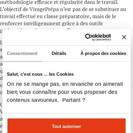
méthodologie efficace et régularité dans le travail.
L’objectif de ViragePrépa n’est pas de se substituer au
travail effectué en classe préparatoire, mais de le
renforcer intelligemment grâce à des outils
pédagogiques éprouvés et efficaces.
Les étudiants bénéficient ainsi d’un levier
supplémentaire pour consolider leurs bases,
Consentement
Détails
À propos des cookies
approfondir les notions complexes et gagner en
autonomie dans leur travail personnel. Ce suivi de
qualité est assuré par des professeurs expérimentés et
Salut, c'est nous ... les Cookies
des mentors issus des meilleures écoles, garantissant
On ne se mange pas, en revanche on aimerait
une pédagogie de haut niveau et des conseils adaptés à
bien vous connaître pour vous proposer des
chaque étudiant.
contenus savoureux. Partant ?
Cette évolution stratégique confirme l’ambition de
ViragePrépa de s’imposer durablement comme un
acteur de référence dans l’accompagnement des
Tout autoriser
étudiants en classes préparatoires. L’engagement de