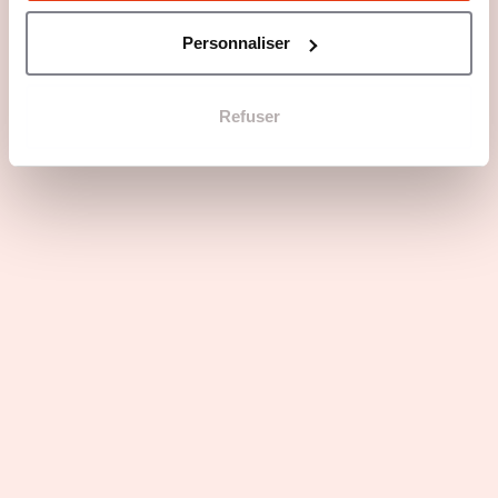
Personnaliser
Les avantages
Refuser
Excellence pédagogique : Enseignants experts, Qualité
reconnue, Résultats exceptionnels (Taux de réussite de
96 %)
Dimension internationale : Ouverture sur le monde,
Cours internationaux, Approche multiculturelle
Soutien et proximité : Relations entreprises, Vie
associative dynamique, Accompagnement
personnalisé
Une approche professionnalisante : Alternance, Taux
d’insertion élevé (85 % pour les apprentis​​)