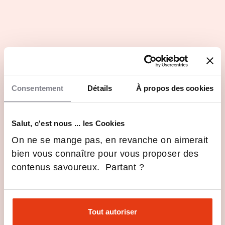
Initial et alternance
Voir les 9 programmes
Les vidéos Made in IAE Caen
Consentement
Détails
À propos des cookies
Salut, c'est nous ... les Cookies
On ne se mange pas, en revanche on aimerait
bien vous connaître pour vous proposer des
contenus savoureux. Partant ?
Découvrez L'IAE
Tout autoriser
L'IAE à l'international