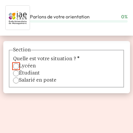
Parlons de votre orientation
0%
ACCUEIL
ÉCOLES
IAE CAEN
Section
Quelle est votre situation ?
*
Lycéen
Étudiant
Salarié en poste
IAE Caen
L'institut forme des managers responsables, moteurs de