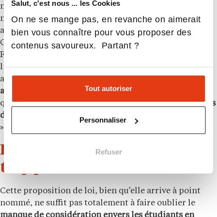
Salut, c'est nous ... les Cookies
n’augmentent pas, ça ne sert à rien d’augmenter le
On ne se mange pas, en revanche on aimerait
nombre d’étudiants » rappelle Camille, présidente
actuelle de la FNEO. Une opinion partagée par
bien vous connaître pour vous proposer des
Caroline Fargeix, professeure au CFUO de Clermont-
contenus savoureux. Partant ?
Ferrand. « L’année prochaine on sera 30 étudiants au
lieu de 25 actuellement et c’est déjà une grande
avancée. Mais la situation va être compliquée.
On
Tout autoriser
augmente le nombre d’étudiants
mais cela veut dire
qu’il nous faut des
salles de cours plus grandes et plus
de professeurs
. Tout est une question de financement
Personnaliser
».
Des études et un métier encore
Refuser
trop peu considérés
Cette proposition de loi, bien qu’elle arrive à point
nommé, ne suffit pas totalement à faire oublier le
manque de considération envers les étudiants en