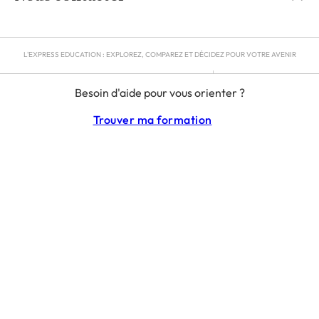
L'EXPRESS EDUCATION : EXPLOREZ, COMPAREZ ET DÉCIDEZ POUR VOTRE AVENIR
MENTIONS LÉGALES
Besoin d'aide pour vous orienter ?
RGPD
CGU
Trouver ma formation