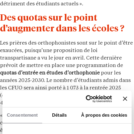
détriment des étudiants actuels ».
Des quotas sur le point
d’augmenter dans les écoles ?
Les prières des orthophonistes sont sur le point d’être
exaucées, puisqu’une proposition de loi
transpartisane a vu le jour en avril. Cette dernière
prévoit de mettre en place une programmation de
quotas d’entrée en études d’orthophonie
pour les
années 2025-2030. Le nombre d’étudiants admis dans
les CFUO sera ainsi porté à 1 073 à la rentrée 2025
(contre 975 en 2024) et progressera pour atteindre 1
463 en 2030.
Consentement
Détails
À propos des cookies
« On est
en faveur de cette proposition de loi
,
cependant, on met en garde sur le fait que cela doit
être fait dans de bonnes conditions. Si les budgets