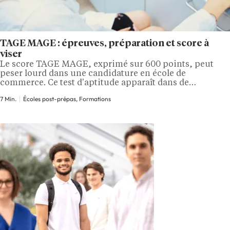
TAGE MAGE : épreuves, préparation et score à
viser
Le score TAGE MAGE, exprimé sur 600 points, peut
peser lourd dans une candidature en école de
commerce. Ce test d'aptitude apparaît dans de
nombreuses procédures d'admission parallèle, mais sa
7 Min.
Écoles post-prépas, Formations
préparation reste souvent mal comprise. Le TAGE
MAGE ne mesure pas des connaissances en économie
ou en gestion : il évalue des aptitudes verbales,
calculatoires…