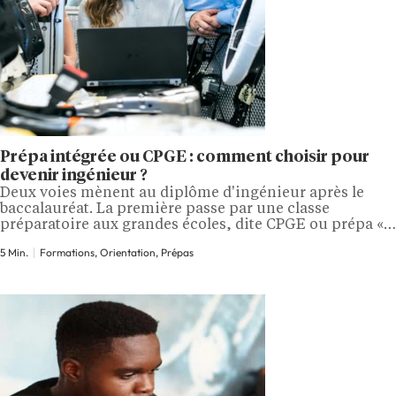
Prépa intégrée ou CPGE : comment choisir pour
devenir ingénieur ?
Deux voies mènent au diplôme d'ingénieur après le
baccalauréat. La première passe par une classe
préparatoire aux grandes écoles, dite CPGE ou prépa «
classique », suivie d'un concours à l'issue des deux ans.
5 Min.
Formations, Orientation, Prépas
La seconde permet d'intégrer directement une école
d'ingénieurs, dont les deux premières années
constituent une prépa dite « intégrée » avant…