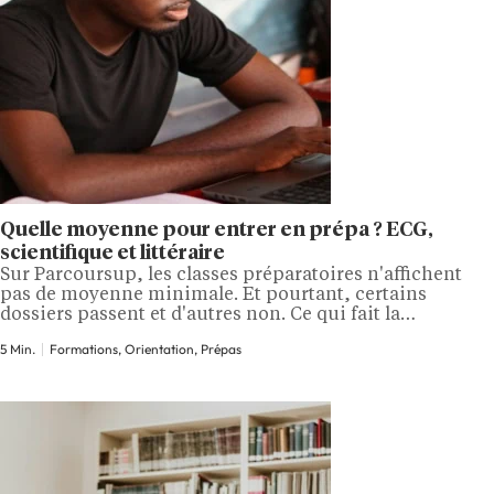
Quelle moyenne pour entrer en prépa ? ECG,
scientifique et littéraire
Sur Parcoursup, les classes préparatoires n'affichent
pas de moyenne minimale. Et pourtant, certains
dossiers passent et d'autres non. Ce qui fait la
différence, c'est une combinaison de notes,
5 Min.
Formations, Orientation, Prépas
d'appréciations et de progression que chaque
établissement pèse à sa façon. Voici les fourchettes
observées par filière, et ce qui compte vraiment au-delà
des chiffres. Y a-t-il…