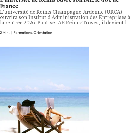
L’université de Reims ouvre son IAE, le 40e de
France
L'université de Reims Champagne-Ardenne (URCA)
ouvrira son Institut d'Administration des Entreprises à
la rentrée 2026. Baptisé IAE Reims-Troyes, il devient le
40e membre du réseau IAE France, après un vote
2 Min.
Formations, Orientation
favorable de l'assemblée générale du réseau le 1er juillet
2026. À son ouverture, l'institut accueillera près de 2
400 étudiants répartis sur les campus de…