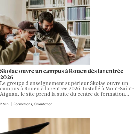
Skolae ouvre un campus à Rouen dès la rentrée
2026
Le groupe d'enseignement supérieur Skolae ouvre un
campus à Rouen à la rentrée 2026. Installé à Mont-Saint-
Aignan, le site prend la suite du centre de formation
M2I, implanté de longue date sur le territoire. Il réunira
2 Min.
Formations, Orientation
sous une même adresse des écoles post-bac et une offre
de formation professionnelle continue. Skolae Rouen :
des diplômes…