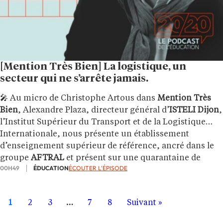
[Mention Très Bien] La logistique, un
secteur qui ne s’arrête jamais.
🎤 Au micro de Christophe Artous dans
Mention Très
Bien
, Alexandre Plaza, directeur général d’
ISTELI Dijon
,
l’Institut Supérieur du Transport et de la Logistique
Internationale, nous présente un établissement
d’enseignement supérieur de référence, ancré dans le
groupe
AFTRAL
et présent sur une quarantaine de
00H49
ÉDUCATION
ÉCOUTER L'ÉPISODE
campus à travers toute la France.
1
2
3
…
7
8
Suivant »