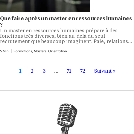
Que faire après un master en ressources humaines
?
Un master en ressources humaines prépare à des
fonctions très diverses, bien au-delà du seul
recrutement que beaucoup imaginent. Paie, relations
sociales, formation, gestion des carrières ou
5 Min.
Formations, Masters, Orientation
transformation des organisations sont autant de
domaines qui attendent les diplômés. Voici les grandes
voies qui s'ouvrent après un master en RH, et comment
les aborder. Quels sont…
1
2
3
…
71
72
Suivant »