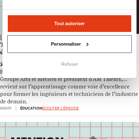
Tout autoriser
[Mention Très Bien] Arts et Métiers/AM
Personnaliser
Talents : « L’apprentissage n’est pas un
échec, c’est un droit à l’erreur »
Refuser
🎤 Au micro de Christophe Artous dans Mention Très
Bien, Xavier Chateau, directeur général adjoint du
Groupe Arts et Métiers et président d’AM Talents,
revient sur l’apprentissage comme voie d’excellence
pour former les ingénieurs et techniciens de l’industrie
de demain.
00H31
ÉDUCATION
ÉCOUTER L'ÉPISODE