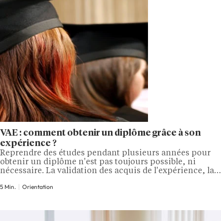
VAE : comment obtenir un diplôme grâce à son
expérience ?
Reprendre des études pendant plusieurs années pour
obtenir un diplôme n'est pas toujours possible, ni
nécessaire. La validation des acquis de l'expérience, la
VAE, permet d'obtenir une certification reconnue par
5 Min.
Orientation
l'État en faisant valoir ce qu'on a appris sur le terrain.
Professionnels en activité, parents au foyer, bénévoles :
le dispositif s'adresse à bien plus…