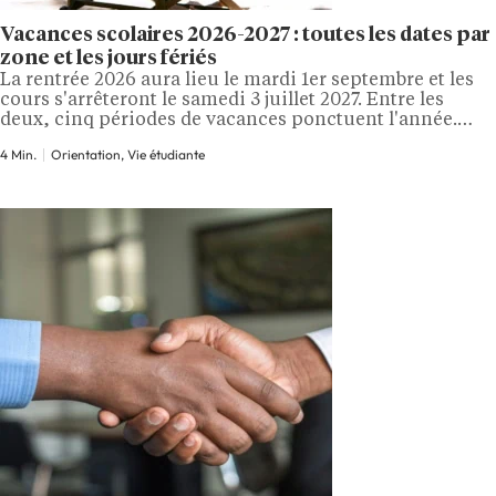
Vacances scolaires 2026-2027 : toutes les dates par
zone et les jours fériés
La rentrée 2026 aura lieu le mardi 1er septembre et les
cours s'arrêteront le samedi 3 juillet 2027. Entre les
deux, cinq périodes de vacances ponctuent l'année.
Pour les vacances d'hiver et de printemps, les dates
4 Min.
Orientation, Vie étudiante
varient selon la zone scolaire de votre établissement.
Voici tout le calendrier, zone par zone. À quelle zone
scolaire…