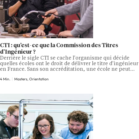
CTI : qu’est-ce que la Commission des Titres
d’Ingénieur ?
Derrière le sigle CTI se cache l'organisme qui décide
quelles écoles ont le droit de délivrer le titre d'ingénieur
en France. Sans son accréditation, une école ne peut
pas diplômer des ingénieurs au sens légal. Découvrez
4 Min.
Masters, Orientation
ce qu'est la CTI, comment elle fonctionne et pourquoi
son label compte autant pour les étudiants. Qu'est-ce
que la…