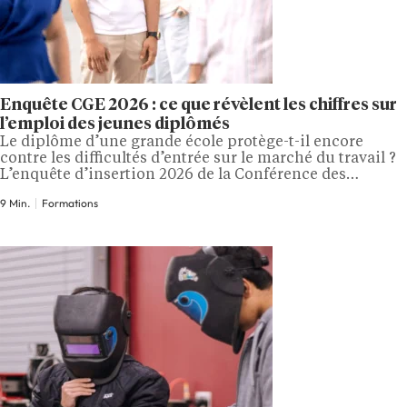
Enquête CGE 2026 : ce que révèlent les chiffres sur
l’emploi des jeunes diplômés
Le diplôme d’une grande école protège-t-il encore
contre les difficultés d’entrée sur le marché du travail ?
L’enquête d’insertion 2026 de la Conférence des
grandes écoles apporte une réponse moins confortable
9 Min.
Formations
que les éditions précédentes. Les diplômés restent
nombreux à obtenir rapidement un poste stable et
qualifié, mais le ralentissement des recrutements
touche désormais aussi…