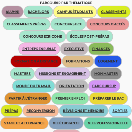
PARCOURIR PAR THÉMATIQUE
ALUMNI
BACHELORS
CAMPUS ÉTUDIANTS
CLASSEMENTS
CLASSEMENTS PRÉPAS
CONCOURS BCE
CONCOURS D'ACCÈS
CONCOURS ECRICOME
ÉCOLES POST-PRÉPAS
ENTREPRENEURIAT
EXECUTIVE
FINANCES
FORMATION À DISTANCE
FORMATIONS
LOGEMENT
MASTERS
MISSIONS ET ENGAGEMENT
MON MASTER
MONDE DU TRAVAIL
ORIENTATION
PARCOURSUP
PARTIR À L'ÉTRANGER
PREMIER EMPLOI
PRÉPARER LE BAC
PRÉPAS
RECONVERSION
RÉVISIONS ET MÉMOIRE
SORTIES
STAGE ET ALTERNANCE
VIE ÉTUDIANTE
VIE PROFESSIONNELLE