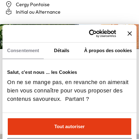
Cergy Pontoise
Initial ou Alternance
Bac+3, Licence
Consentement
Détails
À propos des cookies
Licence double diplôme Droit et Gestion
Salut, c'est nous ... les Cookies
On ne se mange pas, en revanche on aimerait
bien vous connaître pour vous proposer des
contenus savoureux. Partant ?
Toulouse
Initiale
Tout autoriser