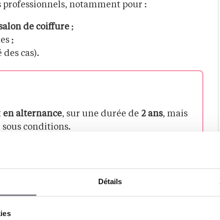
s professionnels, notamment pour :
alon de coiffure
;
es ;
 des cas).
t
en alternance
, sur une durée de
2 ans
, mais
, sous conditions.
rend en BP Coiffure ?
Détails
atières…
kies