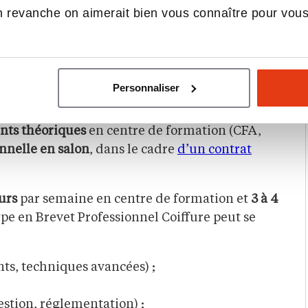
 revanche on aimerait bien vous connaître pour vou
 niveau national par un
référentiel précis
. Il
tion client, management et gestion
 professionnalisante, avec une place centrale
Personnaliser
ion
ts théoriques
en centre de formation (CFA,
onnelle en salon
, dans le cadre
d’un contrat
ours
par semaine en centre de formation et
3 à 4
pe en Brevet Professionnel Coiffure peut se
nts, techniques avancées) ;
estion, réglementation) ;