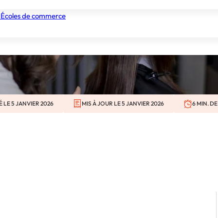
BP Coiffure
 Écoles de commerce
nismes de formation
Tous les établissements
Nos experts
É LE 5 JANVIER 2026
MIS À JOUR LE 5 JANVIER 2026
6 MIN. D