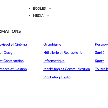
ÉCOLES
MÉDIA
EVENTS
TICALES
RMATIONS
S’ORIENTER
ovisuel et Cinéma
Graphisme
Ressour
L’Express Éducation
L’Express Éducation
L’E
as
Bachelors
Masters
et Design
Hôtellerie et Restauration
Santé
ACCUEIL
DIPLOMES
BREVET PRO
BP COIFFURE
et Construction
Informatique
Sport
erce et Gestion
Marketing et Communication
Toutes l
t
Marketing Digital