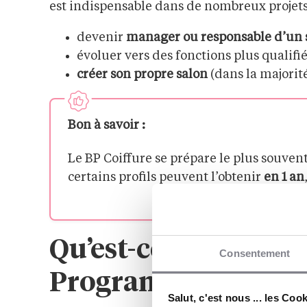
est indispensable dans de nombreux projet
devenir
manager ou responsable d’un s
évoluer vers des fonctions plus qualifié
créer son propre salon
(dans la majorité
Bon à savoir :
Le BP Coiffure se prépare le plus souven
certains profils peuvent l’obtenir
en 1 an
Qu’est-ce qu’on app
Consentement
Programme 2026, m
Salut, c'est nous ... les Coo