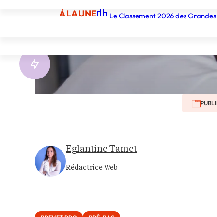
À LA UNE
Le Classement 2026 des Grandes
À LA UNE
Les écoles
Les grandes écoles
Les orga
PUBLI
Eglantine Tamet
Rédactrice Web