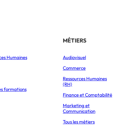
Référencer son école
THÉMATIQUES
MÉTIERS
ces Humaines
Orientation
Audiovisuel
xpress Éducation
Vie étudiante
Commerce
Formations
Ressources Humaines
(RH)
es formations
Parcoursup 2026
Finance et Comptabilité
Mon Master 2026
Marketing et
Partir à l’étranger
Communication
Tous les métiers