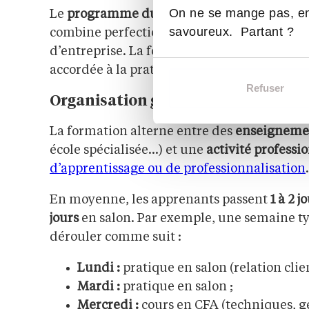
On ne se mange pas, en
Le
programme du BP Coiffure
est défini au
savoureux. Partant ?
combine perfectionnement technique, rela
d’entreprise. La formation est exigeante et
accordée à la pratique.
Refuser
Organisation générale de la format
La formation alterne entre des
enseignemen
école spécialisée…) et une
activité professi
d’apprentissage ou de professionnalisation
.
En moyenne, les apprenants passent
1 à 2 j
jours
en salon. Par exemple, une semaine ty
dérouler comme suit :
Lundi :
pratique en salon (relation clie
Mardi :
pratique en salon ;
Mercredi :
cours en CFA (techniques, g