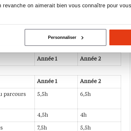
 revanche on aimerait bien vous connaître pour vou
 7 semaines en deuxième année
. Ces périodes
n dans des structures telles que les hôpitaux,
 associations, mutuelles, maisons de retraite
Personnaliser
026)
Année 1
Année 2
Année 1
Année 2
u parcours
5,5h
6,5h
4,5h
4h
es
7,5h
5,5h