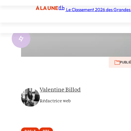
À LA UNE
Secteu
Le Classement 2026 des Grandes
À LA UNE
Les écoles
Les grandes écoles
Les orga
PUBLIÉ
Valentine Billod
Rédactrice web