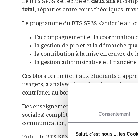
Le BTS SP3S s’effectue en
deux ans
et comp
total
, réparties entre cours théoriques, trav
Le programme du BTS SP3S s’articule auto
l’accompagnement et la coordination d
la gestion de projet et la démarche qual
la contribution à la mise en œuvre de la 
la gestion administrative et financière
Ces blocs permettent aux étudiants d’appren
usagers, à analyser leurs besoins, mais aussi
contribuer au bon fonctionnement des étab
Des enseignements généraux (culture généra
Consentement
sociales) complètent également le progra
communication, d’analyse et d’organisation
Salut, c'est nous ... les Coo
Enfin, le BTS SP3S comprend
deux périodes