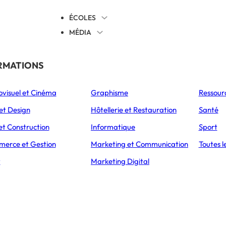
ÉCOLES
MÉDIA
EVENTS
TICALES
RMATIONS
S’ORIENTER
ovisuel et Cinéma
Graphisme
Ressour
L’Express Éducation
L’Express Éducation
L’E
as
Bachelors
Masters
et Design
Hôtellerie et Restauration
Santé
UEIL
DIPLOMES
BTS
et Construction
Informatique
Sport
erce et Gestion
Marketing et Communication
Toutes l
t
Marketing Digital
 (Services et Pr