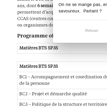
On ne se mange pas, en
ans, dont
6 semaines en première année et
savoureux. Partant ?
permettent d’acquérir une expérience terrai
CCAS (centres communaux d’action sociale),
ou organismes de sécurité sociale.
Refuser
Programme officiel du BTS SP3S (2
Matières BTS SP3S
Matières BTS SP3S
BC1 – Accompagnement et coordination d
de la personne
BC2 – Projet et démarche qualité
BC3 – Politique de la structure et territoir