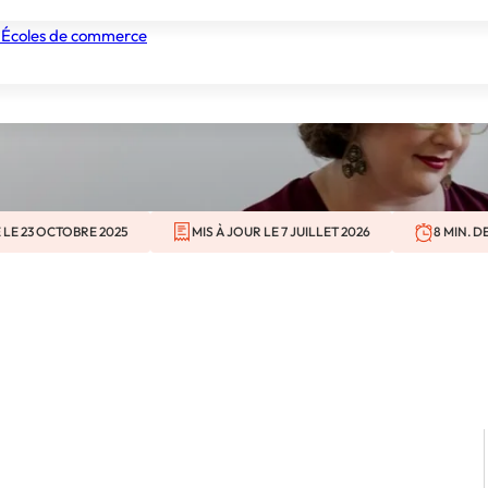
rs Sanitaire et 
 Écoles de commerce
nismes de formation
Tous les établissements
Nos experts
 LE 23 OCTOBRE 2025
MIS À JOUR LE 7 JUILLET 2026
8 MIN. D