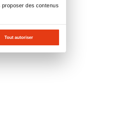
s proposer des contenus
Tout autoriser