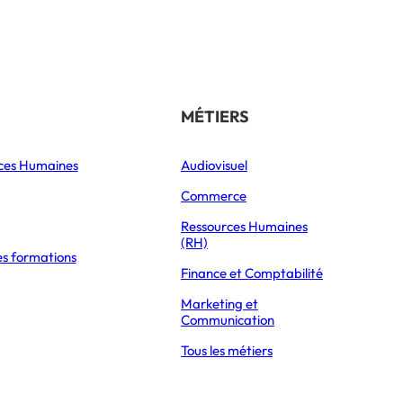
Référencer son école
THÉMATIQUES
MÉTIERS
ces Humaines
Orientation
Audiovisuel
xpress Éducation
Vie étudiante
Commerce
BTS SP3S (SERVICES ET PRESTATIONS SECTEURS SANITAIRE ET SOCIAL)
Formations
Ressources Humaines
(RH)
es formations
Parcoursup 2026
Finance et Comptabilité
Mon Master 2026
Marketing et
Partir à l’étranger
Communication
Tous les métiers
estations