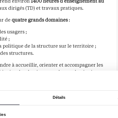
rend environ
1400 heures d’enseignement au
aux dirigés (TD) et travaux pratiques.
ur de
quatre grands domaines
:
es usagers ;
ité ;
politique de la structure sur le territoire ;
 des structures.
dre à accueillir, orienter et accompagner les
 à gérer les dossiers, coordonner les équipes et
lissements médico-sociaux.
le, anglais, droit, gestion, sciences médico-
Détails
mme pour développer les compétences de
 indispensables dans le secteur.
kies
 de stage obligatoires
réparties sur les deux