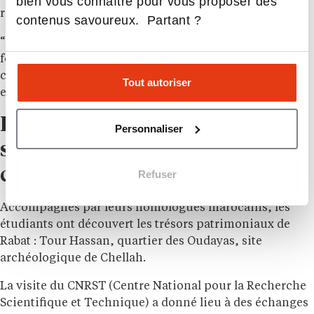
bien vous connaître pour vous proposer des
risques et investissements.”*
contenus savoureux. Partant ?
“Ce que j’ai particulièrement apprécié ? La vision “data
for business” de DXC. Ici, l’IA sert un objectif clair :
créer de la valeur mesurable pour les PME. C’est
Tout autoriser
exactement l’approche d’aivancity.”
Lieux emblématiques,
Personnaliser
séminaires et partages
culturels
Refuser
Accompagnés par leurs homologues marocains, les
étudiants ont découvert les trésors patrimoniaux de
Rabat : Tour Hassan, quartier des Oudayas, site
archéologique de Chellah.
La visite du CNRST (Centre National pour la Recherche
Scientifique et Technique) a donné lieu à des échanges