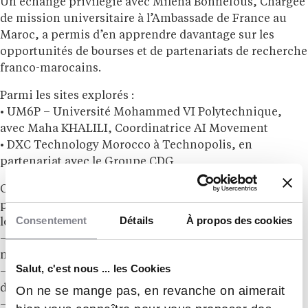
Un échange privilégié avec Milena Bonnefous, Chargée
de mission universitaire à l’Ambassade de France au
Maroc, a permis d’en apprendre davantage sur les
opportunités de bourses et de partenariats de recherche
franco-marocains.
Parmi les sites explorés :
• UM6P – Université Mohammed VI Polytechnique,
avec Maha KHALILI, Coordinatrice AI Movement
• DXC Technology Morocco à Technopolis, en
partenariat avec le Groupe CDG
Owen partage son expérience : “Cette visite nous a
permis de voir concrètement comment l’IA transforme
Consentement
Détails
À propos des cookies
les processus métiers au Maroc :
– déploiement de solutions prédictives pour la
maintenance,
Salut, c'est nous ... les Cookies
– automatisation via RPA et algorithmes
d’apprentissage,
On ne se mange pas, en revanche on aimerait
– valorisation de la data locale pour la gestion des