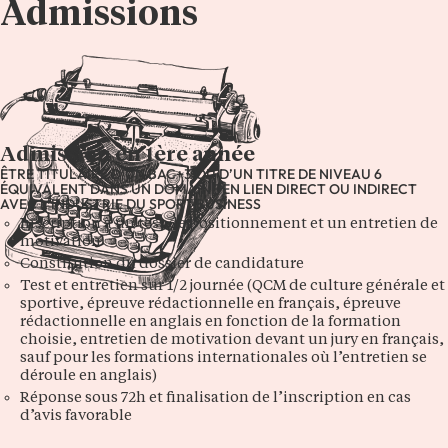
Admissions
Admission en 1ère année
ÊTRE TITULAIRE D’UN BAC+3 OU D’UN TITRE DE NIVEAU 6
ÉQUIVALENT DANS UN DOMAINE EN LIEN DIRECT OU INDIRECT
AVEC L’INDUSTRIE DU SPORT BUSINESS
Inscription à un test de positionnement et un entretien de
motivation
Constitution du dossier de candidature
Test et entretien sur 1/2 journée (QCM de culture générale et
sportive, épreuve rédactionnelle en français, épreuve
rédactionnelle en anglais en fonction de la formation
choisie, entretien de motivation devant un jury en français,
sauf pour les formations internationales où l’entretien se
déroule en anglais)
Réponse sous 72h et finalisation de l’inscription en cas
d’avis favorable