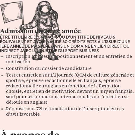
Admission en 2ème année
ÊTRE TITULAIRE D’UN BAC+3 OU D’UN TITRE DE NIVEAU 6
ÉQUIVALENT ET AVOIR VALIDÉ 60 CRÉDITS ECTS À L’ISSUE D’UNE
1ÈRE ANNÉE DE MASTÈRE DANS UN DOMAINE EN LIEN DIRECT OU
INDIRECT AVEC L’INDUSTRIE DU SPORT BUSINESS
Inscription à un test de positionnement et un entretien de
motivation
Constitution du dossier de candidature
Test et entretien sur 1/2 journée (QCM de culture générale et
sportive, épreuve rédactionnelle en français, épreuve
rédactionnelle en anglais en fonction de la formation
choisie, entretien de motivation devant un jury en français,
sauf pour les formations internationales où l’entretien se
déroule en anglais)
Réponse sous 72h et finalisation de l’inscription en cas
d’avis favorable