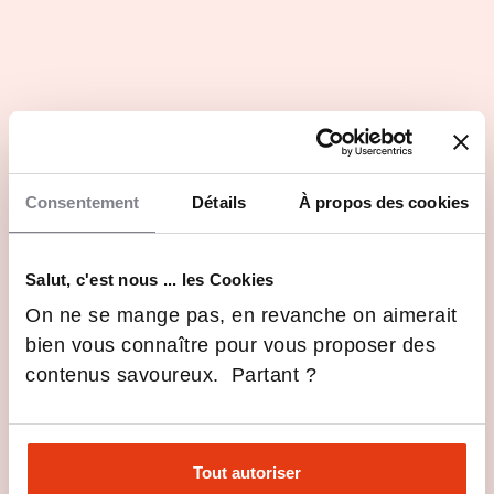
Important réseau d'alumni
Innovation et technologie de pointe
Les dernières infos École Nationale Supérieure
Consentement
Détails
À propos des cookies
d’Arts et Métiers (ENSAM)
Nomination de Jérôme Pailhès à
Salut, c'est nous ... les Cookies
la direction du campus de
Bordeaux-Talence
On ne se mange pas, en revanche on aimerait
1 Avr 2026
Formations
bien vous connaître pour vous proposer des
Eduniversal 2026 : Arts et
contenus savoureux. Partant ?
Métiers maintient son
excellence
30 Mar 2026
Actualités
Actualités
Tout autoriser
Classement NewsTank-