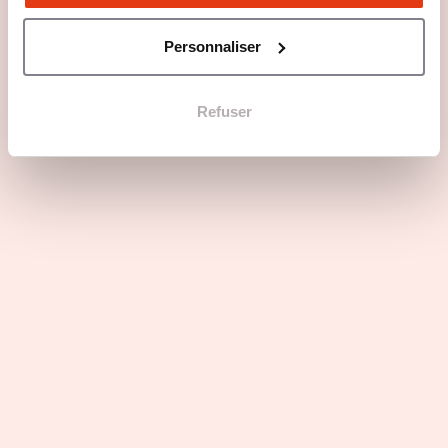
Emerging : les Arts et Métiers
dans le top 3
Personnaliser
19 Mar 2026
Formations
Voir toutes les actus
Refuser
Des événements au plus près des
étudiants
Event