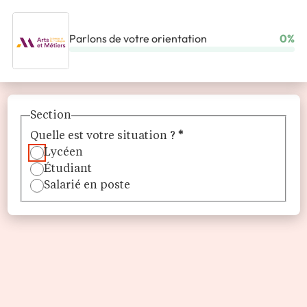
Parlons de votre orientation
0%
ACCUEIL
ÉCOLES
ÉCOLE NATIONALE SUPÉRIEURE D’ARTS ET MÉTIERS (ENSAM)
Section
Quelle est votre situation ?
*
Lycéen
Étudiant
Salarié en poste
École Nationale