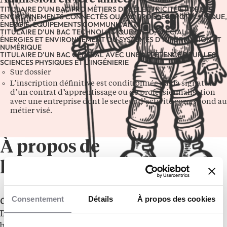
TITULAIRE D'UN BAC PRO MÉTIERS DE L'ÉLECTRICITÉ ET DE SES
ENVIRONNEMENTS CONNECTÉS OU BAC PRO ÉLECTROTECHNIQUE,
ÉNERGIE, ÉQUIPEMENTS COMMUNICANTS
TITULAIRE D’UN BAC TECHNOLOGIQUE STI2D, SPÉCIALITÉ
ÉNERGIES ET ENVIRONNEMENT OU SYSTÈMES D’INFORMATION ET
NUMÉRIQUE
TITULAIRE D’UN BAC GÉNÉRAL AVEC UNE APPÉTENCE POUR LES
SCIENCES PHYSIQUES ET L’INGÉNIERIE
Sur dossier
L’inscription définitive est conditionnée par la signature
d’un contrat d’apprentissage ou de professionnalisation
avec une entreprise dont le secteur d’activité correspond au
métier visé.
À propos de
l’établissement
Consentement
Détails
À propos des cookies
Construis ton avenir dans les métiers du bâtiment
Dans un monde en constante évolution, les métiers du
bâtiment offrent une voie d’avenir solide, concrète et