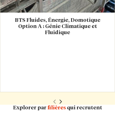
que soient ses difficultés personnelles ou
familiales.
Rejoindre l’Éco-Campus du Bâtiment, c’est
BTS Fluides, Énergie, Domotique
intégrer une communauté solidaire, ancrée dans
Option A : Génie Climatique et
le réel, et tournée vers l’avenir.
Fluidique
Explorer par
filières
qui recrutent