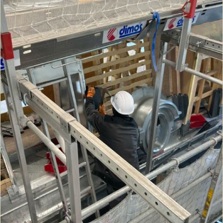
l’esprit d’entreprise encourage les prises
d’initiatives et le travail collectif, indispensables
pour réussir dans les métiers du bâtiment.
Un tremplin vers l’emploi et l’épanouissement
personnel
À la fin de leur formation, la majorité des apprentis
trouvent un emploi dans leur spécialité ou
poursuivent leurs études. Les diplômes proposés
répondent aux besoins du marché et ouvrent de
nombreuses perspectives dans un secteur en
tension.
Au-delà de l’emploi, l’Éco-Campus du Bâtiment
permet à chaque apprenant de se construire en
tant qu’individu. La formation développe la
confiance en soi, la rigueur, le sens de
l’engagement et le goût du travail bien fait. Une
attention particulière est portée à
l’accompagnement social, pour lever les freins du
quotidien et permettre à chacun d’avancer, quelles