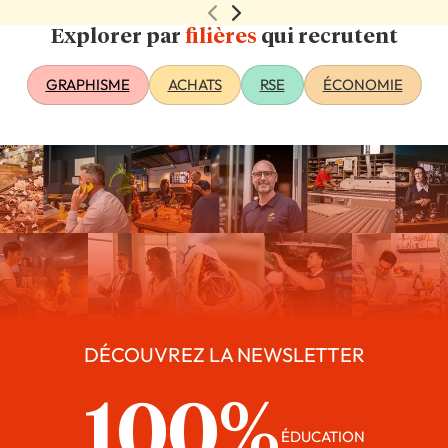
Explorer par
filières
qui recrutent
GRAPHISME
ACHATS
RSE
ÉCONOMIE
DÉCOUVREZ LA NEWSLETTER
100%
ÉDUCATION