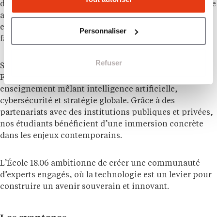
décisions et concevoir des solutions stratégiques. Notre
approche unique allie excellence académique,
engagement collectif et formation transdisciplinaire,
Personnaliser
faisant d’eux des acteurs du changement.
Refuser
Située à Molsheim aujourd’hui et bientôt présente en
France et à l’international, l’école se distingue par son
enseignement mêlant intelligence artificielle,
cybersécurité et stratégie globale. Grâce à des
partenariats avec des institutions publiques et privées,
nos étudiants bénéficient d’une immersion concrète
dans les enjeux contemporains.
L’École 18.06 ambitionne de créer une communauté
d’experts engagés, où la technologie est un levier pour
construire un avenir souverain et innovant.