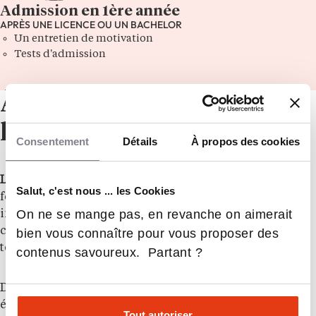
Admission en 1ère année
APRÈS UNE LICENCE OU UN BACHELOR
Un entretien de motivation
Tests d'admission
À propos de
l’établissement
Consentement
Détails
À propos des cookies
L’École 18.06
a été fondée avec une mission claire :
Salut, c'est nous ... les Cookies
former une nouvelle génération d’experts en
On ne se mange pas, en revanche on aimerait
informatique, sciences politiques et cybersécurité,
capables d’assurer la souveraineté intellectuelle et
bien vous connaître pour vous proposer des
technologique de notre nation.
contenus savoureux. Partant ?
Dans un monde hyperconnecté, nous préparons nos
étudiants à anticiper les menaces, influencer les
Tout autoriser