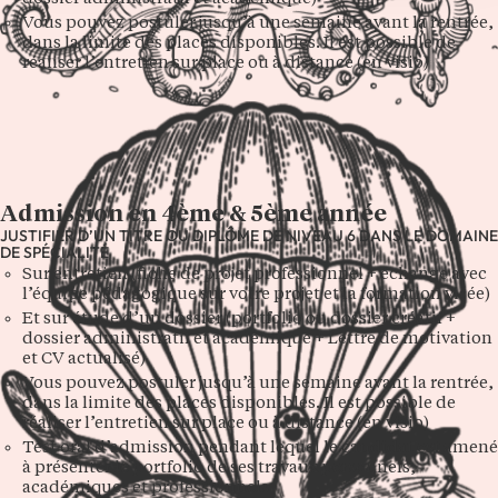
Vous pouvez postuler jusqu’à une semaine avant la rentrée,
dans la limite des places disponibles. Il est possible de
réaliser l’entretien sur place ou à distance (en visio)
Admission en 4ème & 5ème année
JUSTIFIER D’UN TITRE OU DIPLÔME DE NIVEAU 6 DANS LE DOMAINE
DE SPÉCIALITÉ
Sur entretien (fiche de projet professionnel + échange avec
l’équipe pédagogique sur votre projet et la formation visée)
Et sur étude d’un dossier (portfolio ou dossier créatif +
dossier administratif et académique + Lettre de motivation
et CV actualisé)
Vous pouvez postuler jusqu’à une semaine avant la rentrée,
dans la limite des places disponibles. Il est possible de
réaliser l’entretien sur place ou à distance (en visio)
Test oral d’admission pendant lequel le candidat est amené
à présenter le portfolio de ses travaux personnels,
académiques et professionnels