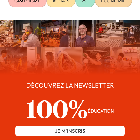
GRAPHISME
ACHATS
RSE
ÉCONOMIE
DÉCOUVREZ LA NEWSLETTER
100%
ÉDUCATION
JE M'INSCRIS