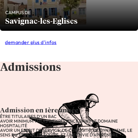
CAMPUS DE
Savignac-les-Eglises
demander plus d'infos
Admissions
Admission en 1ère année
ÊTRE TITULAIRES D’UN BAC
AVOIR MINIMUM 1 MOIS D'EXPÉRIENCE DANS LE DOMAINE
HOSPITALITÉ
AVOIR UN ESPRIT DE SERVICE, DE CURIOSITÉ, DE DYNAMISME, LE
SENS DU TRAVAIL EN ÉQUIPE, ET UNE ENVIE D’APPRENDRE