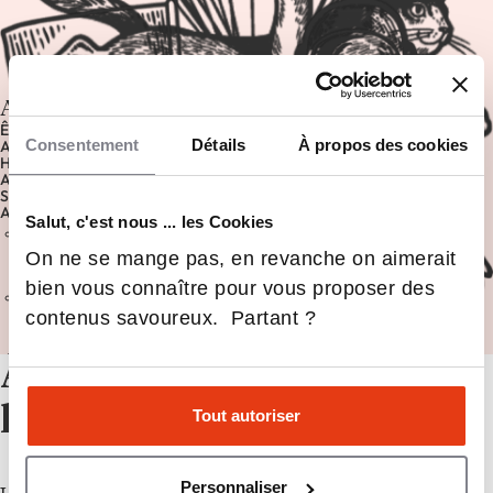
Admission en 3ème année
ÊTRE TITULAIRESD’UN BAC+2
Consentement
Détails
À propos des cookies
AVOIR MINIMUM 4 À 6 MOIS D'EXPÉRIENCE DANS LE DOMAINE
HOSPITALITÉ
AVOIR UN ESPRIT DE SERVICE, DE CURIOSITÉ, DE DYNAMISME, LE
SENS DU TRAVAIL EN ÉQUIPE, ET UNE ENVIE D’APPRENDRE
AUTREMENT
Salut, c'est nous ... les Cookies
Dossier via candidature en ligne : CV, lettre de motivation,
attestation de stage/expérience professionnelle, lettre de
On ne se mange pas, en revanche on aimerait
recommandation, diplômes, relevé de notes
bien vous connaître pour vous proposer des
Entretien
contenus savoureux. Partant ?
À propos de
l’établissement
Tout autoriser
Personnaliser