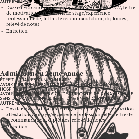
AUTREMENT
Dossier via candidature en ligne ou parcoursup : CV, lettre
de motivation, attestation de stage/expérience
professionnelle, lettre de recommandation, diplômes,
relevé de notes
Entretien
Admission en 2ème année
ÊTRE TITULAIRESD’UN D’UN BAC+1
AVOIR MINIMUM 3 MOIS D'EXPÉRIENCE DANS LE DOMAINE
HOSPITALITÉ
AVOIR UN ESPRIT DE SERVICE, DE CURIOSITÉ, DE DYNAMISME, LE
SENS DU TRAVAIL EN ÉQUIPE, ET UNE ENVIE D’APPRENDRE
AUTREMENT
Dossier via candidature en ligne : CV, lettre de motivation,
attestation de stage/expérience professionnelle, lettre de
recommandation, diplômes, relevé de notes
Entretien