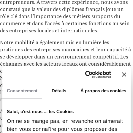
entrepreneurs. À travers cette expérience, nous avons
constaté que la valeur des diplômes français joue un
rôle clé dans l’importance des métiers supports du
commerce et dans l’accès à certaines fonctions au sein
des entreprises locales et internationales.
Notre mobilité a également mis en lumière les
pratiques des entreprises marocaines et leur capacité à
se développer dans un environnement compétitif. Les
échanges avec les acteurs locaux ont considérablement
enrichi notre compréhension des réalités du terrain.
Nous avons pu identifier plusieurs pistes de
développement pour une éventuelle expansion à
Consentement
Détails
À propos des cookies
l’international, mettant en avant l’importance des
réseaux et des partenariats dans la réussite des projets.
Salut, c'est nous ... les Cookies
Afin d’enrichir notre aventure, nous avons également
visité Marrakech, ce qui nous a permis d’aborder notre
On ne se mange pas, en revanche on aimerait
découverte du Maroc sous un angle à la fois culturel et
bien vous connaître pour vous proposer des