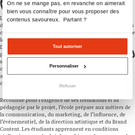
On ne se mange pas, en revanche on aimerait
bien vous connaître pour vous proposer des
L’École Supérieure de Publicité (ESP), école pionnière
contenus savoureux. Partant ?
de communication en France fondée en 1927, forme des
communicants capables de décrypter le monde avant de
le raconter, avant même de penser formats ou canaux.
Tout autoriser
Dans un secteur qui évolue en permanence, l’ESP
prépare des profils complets, à la fois créatifs,
stratégiques et responsables, capables de faire des
Personnaliser
choix et d’utiliser les outils d’aujourd’hui, dont l’IA,
avec discernement, au service du sens et de la
créativité.
Refuser
Reconnue pour l’exigence de ses formations et sa
pédagogie par le projet, l’école prépare aux métiers de
la communication, du marketing, de l’influence, de
l’événementiel, de la direction artistique et du Brand
Content. Les étudiants apprennent en conditions