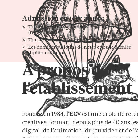
Admission en 1ère année
Un book de travaux/projets personnels
(recommandé
Une lettre de motivation (recommandé)
Les derniers bulletins de notes et/ou le dernier
diplôme obtenu
À propos de
l’établissement
Fondée en 1984,
l’ECV
est une école de réfé
créatives, formant depuis plus de 40 ans le
digital, de l’animation, du jeu vidéo et de l