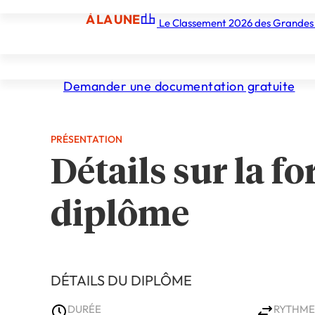
Design
À LA UNE
Le Classement 2026 des Grandes
À LA UNE
Les écoles
Les grandes écoles
Les orga
Demander une documentation gratuite
PRÉSENTATION
Détails sur la fo
diplôme
DÉTAILS DU DIPLÔME
DURÉE
RYTHME