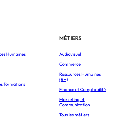
Référencer son école
THÉMATIQUES
MÉTIERS
ces Humaines
Orientation
Audiovisuel
xpress Éducation
Vie étudiante
Commerce
Formations
Ressources Humaines
(RH)
es formations
Parcoursup 2026
Finance et Comptabilité
Mon Master 2026
Marketing et
Partir à l’étranger
Communication
Tous les métiers