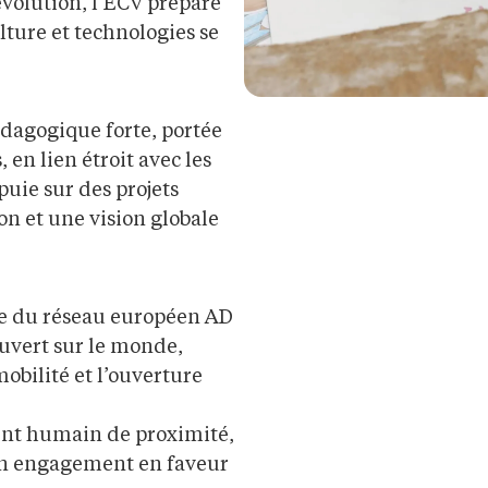
volution, l’ECV prépare
ulture et technologies se
édagogique forte, portée
 en lien étroit avec les
puie sur des projets
n et une vision globale
e du réseau européen AD
uvert sur le monde,
obilité et l’ouverture
ent humain de proximité,
 son engagement en faveur