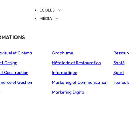
ÉCOLES
MÉDIA
EVENTS
TICALES
RMATIONS
S’ORIENTER
ovisuel et Cinéma
Graphisme
Ressour
L’Express Éducation
L’Express Éducation
L’E
as
Bachelors
Masters
et Design
Hôtellerie et Restauration
Santé
ÉTABLISSEMENT
PRÉSENTATION
CAMPUS
ADMISSIONS
et Construction
Informatique
Sport
erce et Gestion
Marketing et Communication
Toutes l
LOR GAME & INTERACTIVE DESIGN
t
Marketing Digital
e & Interactive