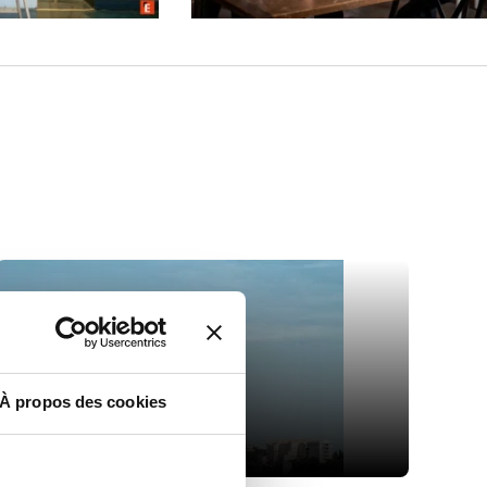
À propos des cookies
CAMPUS DE
Aix-en-Provence