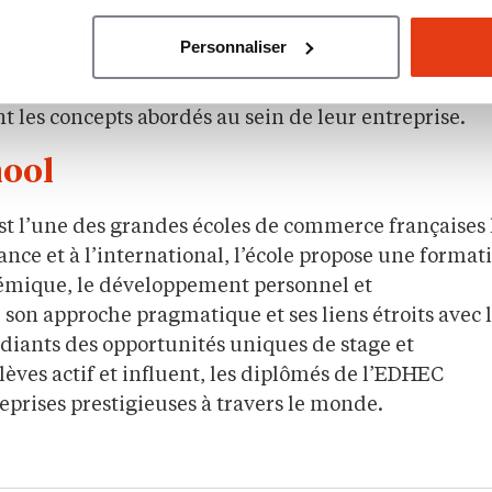
e accompagner les cadres dans leur transition pour u
Personnaliser
 humaines et éthiques, favorisant une culture de
ce à des cas pratiques et des retours d’expérience, le
 les concepts abordés au sein de leur entreprise.
hool
t l’une des grandes écoles de commerce françaises 
nce et à l’international, l’école propose une format
démique, le développement personnel et
son approche pragmatique et ses liens étroits avec 
udiants des opportunités uniques de stage et
lèves actif et influent, les diplômés de l’EDHEC
eprises prestigieuses à travers le monde.