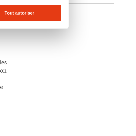
ne
Tout autoriser
s
les
ion
le