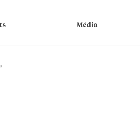
ts
Média
IR