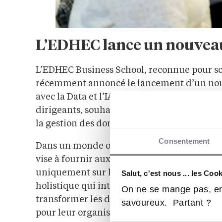
L’EDHEC lance un nouveau 
L’EDHEC Business School, reconnue pour so
récemment annoncé le lancement d’un nouvea
avec la Data et l’IA”. Ce programme ambiti
dirigeants, souhaitant appréhender les enjeu
la gestion des données.
Consentement
Dans un monde où les décisions basées sur 
vise à fournir aux leaders des compétences 
uniquement sur les aspects technologiques
Salut, c'est nous ... les Coo
holistique qui intègre des considérations 
On ne se mange pas, en
transformer les défis liés aux données et à l
savoureux. Partant ?
pour leur organisation, tout en préservant