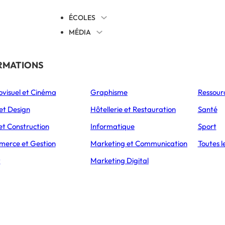
ÉCOLES
MÉDIA
EVENTS
TICALES
RMATIONS
S’ORIENTER
ovisuel et Cinéma
Graphisme
Ressour
L’Express Éducation
L’Express Éducation
L’E
as
Bachelors
Masters
et Design
Hôtellerie et Restauration
Santé
et Construction
Informatique
Sport
erce et Gestion
Marketing et Communication
Toutes l
 : un nouveau Certificat Execu
t
Marketing Digital
r de l’EDHEC