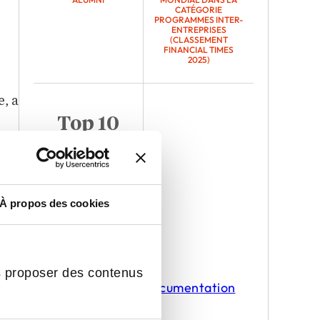
CATÉGORIE
PROGRAMMES INTER-
ENTREPRISES
(CLASSEMENT
FINANCIAL TIMES
2025)
, a
Top 10
 à
MEILLEURE ÉCOLE DE
COMMERCE EN
EUROPE
(CLASSEMENT
À propos des cookies
FINANCIAL TIMES
2024)
r
s proposer des contenus
Demander une documentation