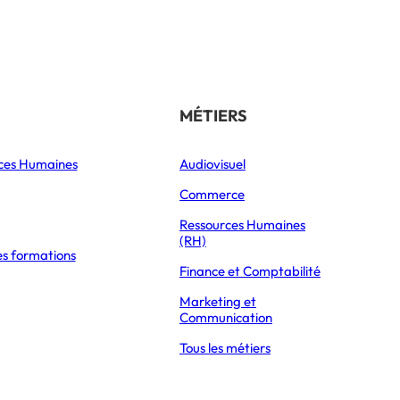
Référencer son école
THÉMATIQUES
MÉTIERS
ces Humaines
Orientation
Audiovisuel
xpress Éducation
Vie étudiante
Commerce
Formations
Ressources Humaines
(RH)
es formations
Parcoursup 2026
tive avec Michelle Sisto,
Finance et Comptabilité
Mon Master 2026
Marketing et
Partir à l’étranger
Communication
Tous les métiers
DÉCOUVRIR LE RÉSEAU