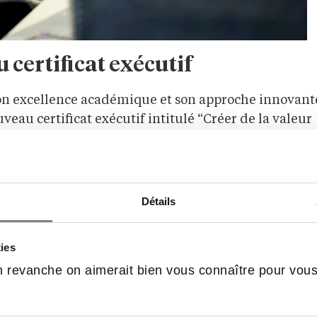
certificat exécutif
n excellence académique et son approche innovante
u certificat exécutif intitulé “Créer de la valeur
eux est spécifiquement conçu pour les cadres
x contemporains liés à l’intelligence artificielle et
Détails
les données sont devenues cruciale, cette formation
stratégiques et éthiques. Plutôt que de se concentre
, le programme met l’accent sur une approche
kies
humaines et éthiques. Les participants apprendront à
 revanche on aimerait bien vous connaître pour vou
’intelligence artificielle en opportunités concrètes
 une dimension responsable.