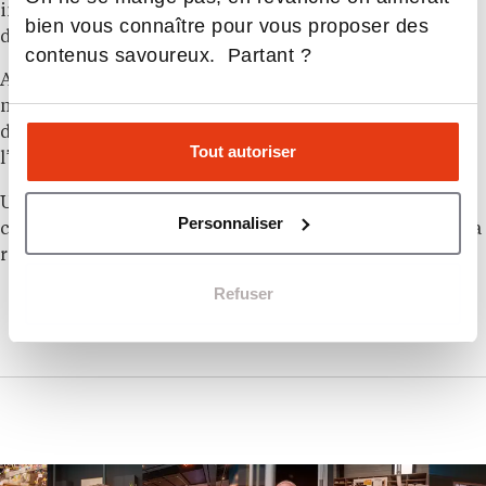
individualisé, avec un coach dédié et l’appui d’outils
bien vous connaître pour vous proposer des
digitaux, dont l’assistant pédagogique “Eddy”.
contenus savoureux. Partant ?
Au programme : des parcours structurés, des
masterclass animées par des experts et un réseau
d’entreprises partenaires mobilisé pour favoriser
Tout autoriser
l’alternance et l’employabilité.
Une pédagogie pensée pour préparer les étudiants à
Personnaliser
créer de la valeur en entreprise, dès le premier jour, et à
réussir leur intégration sur le marché du travail.
Refuser