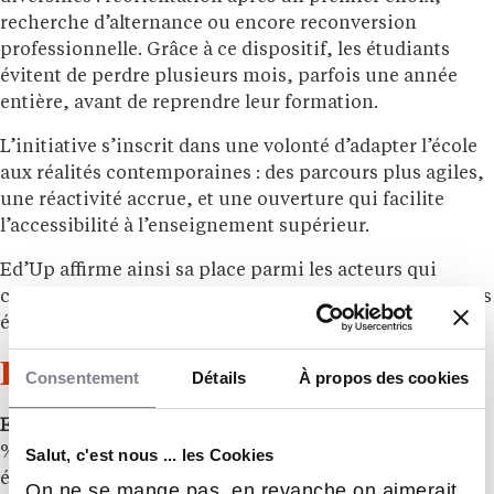
recherche d’alternance ou encore reconversion
professionnelle. Grâce à ce dispositif, les étudiants
évitent de perdre plusieurs mois, parfois une année
entière, avant de reprendre leur formation.
L’initiative s’inscrit dans une volonté d’adapter l’école
aux réalités contemporaines : des parcours plus agiles,
une réactivité accrue, et une ouverture qui facilite
l’accessibilité à l’enseignement supérieur.
Ed’Up affirme ainsi sa place parmi les acteurs qui
contribuent à repenser l’éducation pour l’aligner sur les
évolutions sociales, économiques et professionnelles.
École Ed’Up Business School
Consentement
Détails
À propos des cookies
Ed’Up Business School
est une école de commerce 100
% en ligne orientée flexibilité et employabilité. Chaque
Salut, c'est nous ... les Cookies
étudiant bénéficie d’un accompagnement
On ne se mange pas, en revanche on aimerait