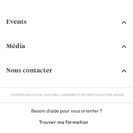
Events
Média
Nous contacter
L'EXPRESS EDUCATION : EXPLOREZ, COMPAREZ ET DÉCIDEZ POUR VOTRE AVENIR
MENTIONS LÉGALES
Besoin d'aide pour vous orienter ?
RGPD
CGU
Trouver ma formation