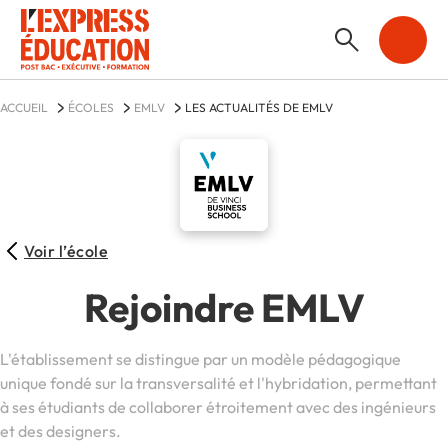
ACCUEIL
ÉCOLES
EMLV
LES ACTUALITÉS DE EMLV
Voir l’école
Rejoindre EMLV
L'établissement se distingue par un modèle pédagogique
unique fondé sur la transversalité et l'hybridation, permettant
à ses étudiants de collaborer étroitement avec des ingénieurs
et des designers.