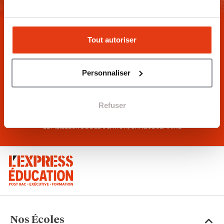
DÉCOUVREZ LA NEWSLETTER
Tout autoriser
100%
Personnaliser
ÉDUCATION
Refuser
JE M'INSCRIS
LE MEILLEUR DE L'ÉDUCATION, CHAQUE SEMAINE
Nos Écoles