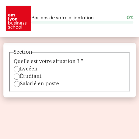
Parlons de votre orientation
0%
ACCUEIL
ÉCOLES
EMLYON BUSINESS SCHOOL
Section
Quelle est votre situation ?
*
Lycéen
Étudiant
Salarié en poste
emlyon business