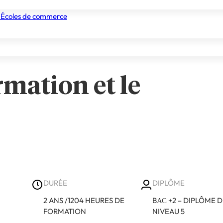
 Écoles de commerce
nismes de formation
Tous les établissements
Nos experts
rmation et le
DURÉE
DIPLÔME
2 ANS /1204 HEURES DE
BАС +2 – DIPLÔME 
FORMATION
NIVEAU 5