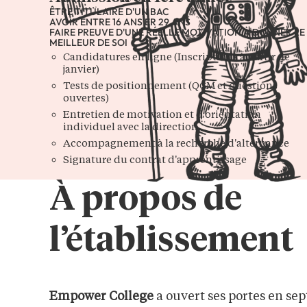
ÊTRE TITULAIRE D'UN BAC
AVOIR ENTRE 16 ANS ER 29 ANS
FAIRE PREUVE D'UNE RÉELLE MOTIVATION À DONNER LE
MEILLEUR DE SOI
Candidatures en ligne (Inscriptions à partir de
janvier)
Tests de positionnement (QCM et questions
ouvertes)
Entretien de motivation et d'orientation
individuel avec la direction
Accompagnement à la recherche d'alternance
Signature du contrat d'apprentissage
À propos de
l’établissement
Empower College
a ouvert ses portes en se