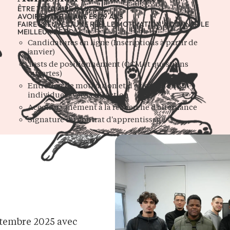
ÊTRE TITULAIRE D'UN BAC
AVOIR ENTRE 16 ANS ER 29 ANS
FAIRE PREUVE D'UNE RÉELLE MOTIVATION À DONNER LE
MEILLEUR DE SOI
Candidatures en ligne (Inscriptions à partir de
janvier)
Tests de positionnement (QCM et questions
ouvertes)
Entretien de motivation et d'orientation
individuel avec la direction
Accompagnement à la recherche d'alternance
Signature du contrat d'apprentissage
ptembre 2025 avec