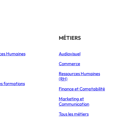
Référencer son école
THÉMATIQUES
MÉTIERS
ces Humaines
Orientation
Audiovisuel
xpress Éducation
Vie étudiante
Commerce
Formations
Ressources Humaines
(RH)
es formations
Parcoursup 2026
Finance et Comptabilité
Mon Master 2026
Marketing et
Partir à l’étranger
Communication
Tous les métiers