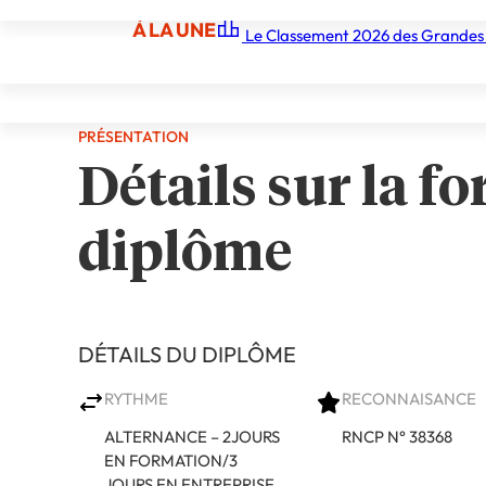
À LA UNE
Le Classement 2026 des Grandes
Demander une documentation gratuite
À LA UNE
Les écoles
Les grandes écoles
Les orga
PRÉSENTATION
Détails sur la fo
diplôme
DÉTAILS DU DIPLÔME
RYTHME
RECONNAISANCE
ALTERNANCE – 2JOURS
RNCP N° 38368
EN FORMATION/3
JOURS EN ENTREPRISE