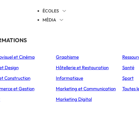
ÉCOLES
MÉDIA
EVENTS
TICALES
RMATIONS
S’ORIENTER
ovisuel et Cinéma
Graphisme
Ressour
L’Express Éducation
L’Express Éducation
L’E
as
Bachelors
Masters
et Design
Hôtellerie et Restauration
Santé
ÉTABLISSEMENT
PRÉSENTATION
CAMPUS
ADMISSIONS
et Construction
Informatique
Sport
erce et Gestion
Marketing et Communication
Toutes l
t
Marketing Digital